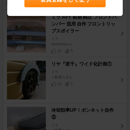
ミラ AVY 前期 純正 フロントバ
ンパー 流用 自作 フロントリッ
プスポイラー
ミラ
mimimiraさん
11
5
リヤ『若干』ワイド化計画①
ミラ
☆軟骨☆さん
13
1
冷却効率UP！ボンネット自作
⑤
ミラ