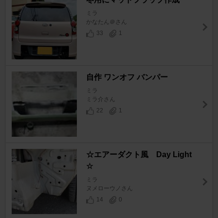
ミラ
かなたん＠さん
33
1
自作 ワンオフ バンパー
ミラ
ミラ介さん
22
1
☆エアーダクト風 Day Light
☆
ミラ
ヌメローウノさん
14
0