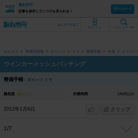
ダウンロード
記事を保存していつでも見られる！
みんカラとは？
ログイン
メニュー
みんカラ
車種別情報
ダイハツ
ミラ
整備手帳
外装
エアロパ
ウインカーメッシュパンチング
整備手帳
ダイハツ ミラ
難易度
作業時間
1時間以内
2012年1月6日
クリップ
1/7