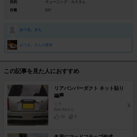
目的
チューニング・カスタム
作業
DIY
おつる。さん
おつる。さんの愛車
この記事を見た人におすすめ
リアバンパーダクト ネット貼り
編🏁
ミラ
Kenｰboさん
20
0
冬用にマッドフラップ作成