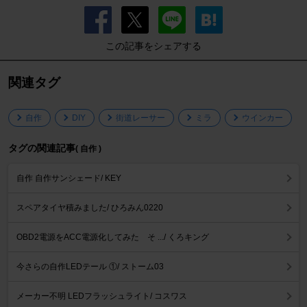
この記事をシェアする
関連タグ
自作
DIY
街道レーサー
ミラ
ウインカー
タグの関連記事
( 自作 )
自作 自作サンシェード/ KEY
スペアタイヤ積みました/ ひろみん0220
OBD2電源をACC電源化してみた そ .../ くろキング
今さらの自作LEDテール ①/ ストーム03
メーカー不明 LEDフラッシュライト/ コスワス