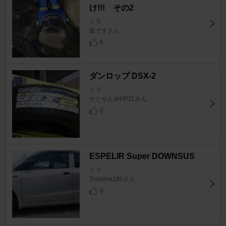
け!!! その2
ミラ
政ですさん
6
ダンロップ DSX-2
ミラ
かとやん＠HP11さん
0
ESPELIR Super DOWNSUS
ミラ
Toshima180さん
6