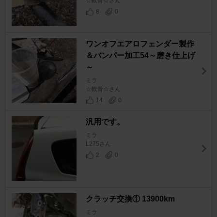
☆軟骨☆さん
8
0
ワンオフエアロフェンダー製作
＆バンパー加工54～磨き仕上げ
～
ミラ
☆軟骨☆さん
14
0
汎用です。
ミラ
L275さん
2
0
クラッチ交換① 13900km
ミラ