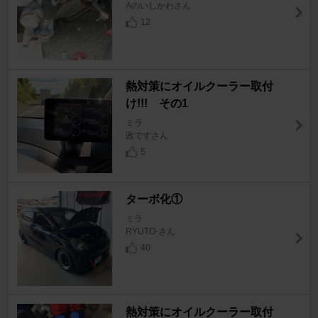
Aのいしかわさん
12
熱対策にオイルクーラー取付
け!!! その1
ミラ
政ですさん
5
ターボ化①
ミラ
RYUTO-さん
40
熱対策にオイルクーラー取付