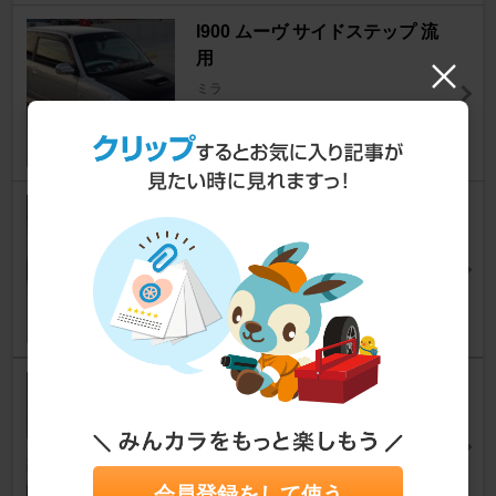
l900 ムーヴ サイドステップ 流
用
ミラ
Kenｰboさん
18
3
後期スポイラー+他車種流用GT
ウィング。
ミラ
One night clubさん
5
1
エアインテークカバー製作
ミラ
Ｔａｍｓｏｎさん
9
1
会員登録をして使う