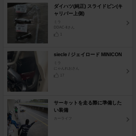
ダイハツ(純正) スライドピン(キ
ャリパー上側)
ミラ
DDAC-Ⅱさん
1
siecle / ジェイロード MINICON
ミラ
にゃんれおさん
17
サーキットを走る際に準備した
い装備
カーライフ