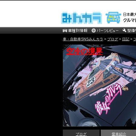
車・自動車SNSみんカラ
>
ブログ
>
日記
>
空冷の境界
ブログ
愛車紹介