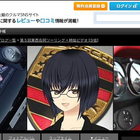
ブログ一覧
>
第５回東西合同ツーリング + 時短ビデオ [少佐]
フォトアルバム
ラップタイム
▼メニュー