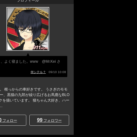
プロフィール
、よく寝ました。www @Mr.Kei さ
何シテル？
09/10 10:08
。 根っからの車好きです。 うさぎのモモ
ー、黒猫の九郎が繰り広げるお馬鹿なBLO
クを描いています。 猫ちゃん大好き、ハー
.
0
99
フォロー
フォロワー