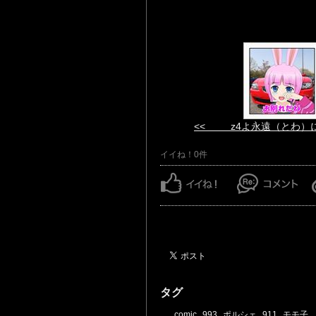
<< z4よ永遠（とわ）
イイね！0件
タグ
comic
993
ポルシェ
911
モモ子