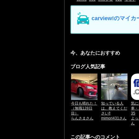
carview!の
今、あなたにおすすめ
ブログ人気記事
今日も晴れた！
知っている人
気に
（無職128日
は、教えてくだ
車・・
目）
さい‼️
35
らんさまさん
mimori431さん
よっ
ん
この記事へのコメント