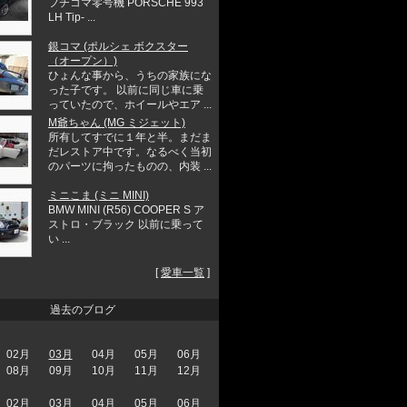
フチコマ零号機 PORSCHE 993
LH Tip- ...
銀コマ (ポルシェ ボクスター
（オープン）)
ひょんな事から、うちの家族にな
った子です。 以前に同じ車に乗
っていたので、ホイールやエア ...
M爺ちゃん (MG ミジェット)
所有してすでに１年と半。まだま
だレストア中です。なるべく当初
のパーツに拘ったものの、内装 ...
ミニこま (ミニ MINI)
BMW MINI (R56) COOPER S ア
ストロ・ブラック 以前に乗って
い ...
[
愛車一覧
]
過去のブログ
02月
03月
04月
05月
06月
08月
09月
10月
11月
12月
02月
03月
04月
05月
06月