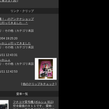
c 車ネタ ( 30 )
リンク・クリップ
書！」のアンテナショップ
に行ってきました ＾
リ：その他（カテゴリ未設
2/04 19:25:20
レかふぇ行ってきました
リ：その他（カテゴリ未設
1/11 12:43:31
レかふぇ
リ：その他（カテゴリ未設
1/11 12:42:53
[
他のクリップをチェック
]
愛車一覧
フチコマ零号機 (ポルシェ 911)
空冷最後の９１１です。 愛称：