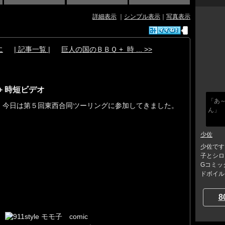
詳細表示
｜
シンプル表示
｜
写真表示
に
| 記事一覧 |
巨人の国のＢＢＱ + 時 ... >>
+ 時短ビデオ
「あ～
今日は第５回東西合同ツーリングに参加してきました。
ん」
少佐
少佐です
子とシロ
Gコミッ
ドボイル..
8