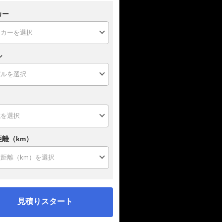
カー
ル
距離（km）
見積りスタート