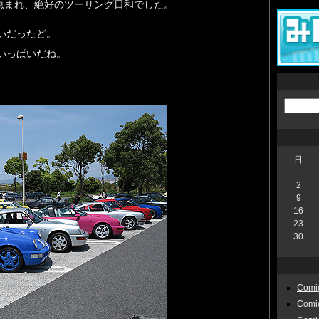
恵まれ、絶好のツーリング日和でした。
いだったど。
いっぱいだね。
日
2
9
16
23
30
Comic
Comi