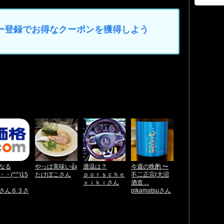
マイカー登録でお得なクーポンを獲得しよう
なる
やっぱ美味い👍
適温は？
今週の晩酌 〜
・(^^)15
たけぼこさん
ｐｏｒｓｃｈｅ
不二正宗(大沼
ｖｉｋｉさん
酒造 ...
さん６３さ
pikamatsuさん