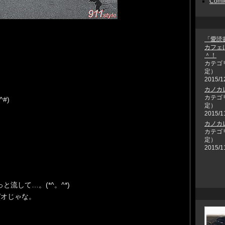
Comi
「愛読
カフェ
＾！
カテゴ
）
定）
2015/1
カノカ
カテゴ
#)
定）
2015/1
カノカ
カテゴ
定）
2015/1
と流して…。(*^。^*)
デオじゃな。