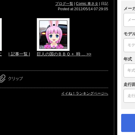
ブログ一覧
|
Comic 車ネタ
| 日記
メー
Posted at 2012/05/14 07:29:05
モデ
に
| 記事一覧 |
巨人の国のＢＢＱ + 時 ... >>
年式
走行
イイね！ランキングページへ