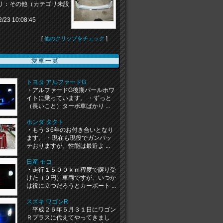
リ：その他（カテゴリ未設
2/23 10:08:45
[
他のクリップをチェック
]
愛車一覧
トヨタ アルファードG
・アルファードG後期パールホワ
イトに乗っています。 ・ずっと
（長いこと）ターボ車ばかり ...
ホンダ タクト
・もう３6年のお付き合いとなり
ます。 ・現在も現役でガンバッ
テおりますが、性能は最近よ ...
日産 モコ
・走行１５００ｋｍ程度で譲り受
けた（０円）車両ですが、いつか
は役に立つだろうとカーポート ...
スズキ ワゴンR
平成２６年５月３１日にワゴン
Ｒプラスに代えてやってきまし