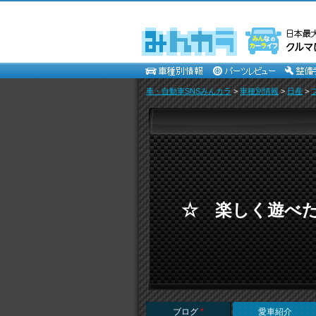
車・自動車SNSみんカラ
>
車種別情報
>
日産
>
☆ 楽しく遊べた
ブログ
*
愛車紹介