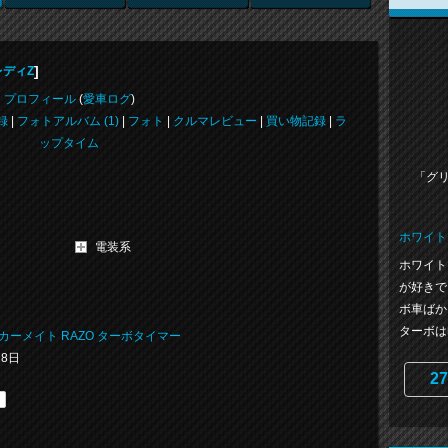
]
レディZ
プロフィール
(
愛車ログ
)
録
|
フォトアルバム (1)
|
フォト
|
クルマレビュー
|
買い物記録
|
ラ
ップタイム
「グ
ホワイト
電装系
ホワイト
が好きで
ボ車ばか
ターボは印
 / カーメイト RAZO ターボタイマー
28日
27