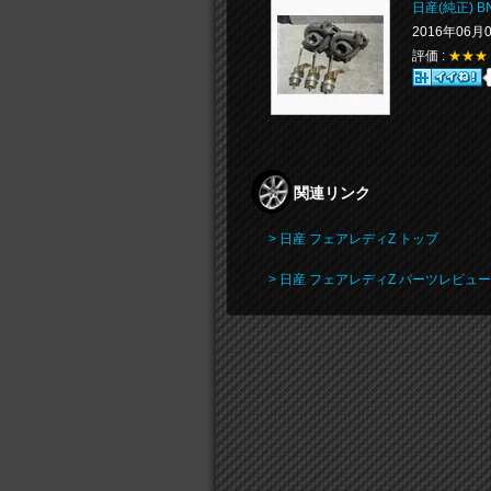
日産(純正) 
2016年06月
評価 :
★★★
関連リンク
> 日産 フェアレディZ トップ
> 日産 フェアレディZ パーツレビュー