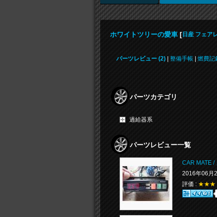
ホワイトツリーの愛車
[
日産 フェア
パーツレビュー (2)
|
整備手帳
|
燃費記
パーツカテゴリ
過給器系
パーツレビュー一覧
CAR MATE
2016年06月
評価 :
★★★