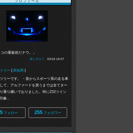
プロフィール
リコの看板前だナウ。」
何シテル？
03/18 16:07
ツリー
[
高知県
]
ツリーです。 ・昔からスポーツ系の走る車
して、アルファードを買うまでは全てター
り乗り継いでおりました。特にZ32ツイン
象...
5
255
フォロー
フォロワー