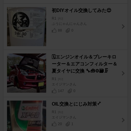
初DIYオイル交換してみた😊
R1
[RJ]
ぷうにゃんにゃんさん
88
0
🗓エンジンオイル＆ブレーキロ
ーター＆エアコンフィルター＆
夏タイヤに交換 🔧🧰⚙️🗃️🗜️
R1
[RJ]
エイジマンさん
147
0
OIL交換とにじみ対策
R1
[RJ]
エイジマンさん
20
1