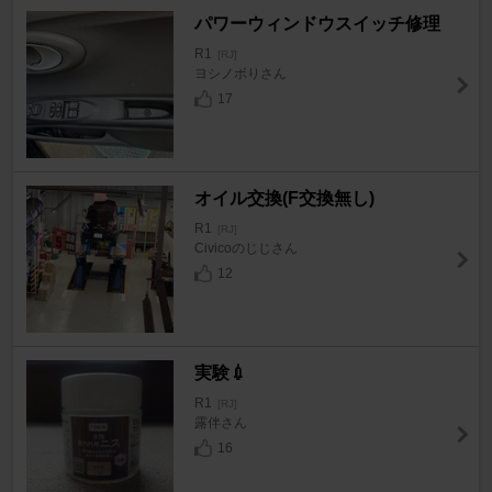
パワーウィンドウスイッチ修理
R1
[RJ]
ヨシノボりさん
17
オイル交換(F交換無し)
R1
[RJ]
Civicoのじじさん
12
実験💉
R1
[RJ]
露伴さん
16