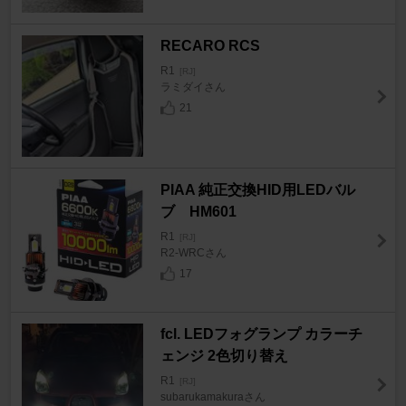
RECARO RCS
R1
[RJ]
ラミダイさん
21
PIAA 純正交換HID用LEDバル
ブ HM601
R1
[RJ]
R2-WRCさん
17
fcl. LEDフォグランプ カラーチ
ェンジ 2色切り替え
R1
[RJ]
subarukamakuraさん