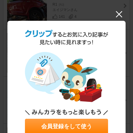
R1
[RJ]
エイジマンさん
141
4
オイル交換
R1
[RJ]
すぱるさん
14
0
オイル・フィルター交換
R1
[RJ]
seamartinさん
10
0
会員登録をして使う
オイル交換、洗車