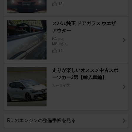
18
スバル純正 ドアガラス ウエザ
アウター
R1
[RJ]
MS-4さん
14
走りが楽しいオススメ中古スポ
ーツカー3選【輸入車編】
カーライフ
R1 のエンジンの整備手帳を見る