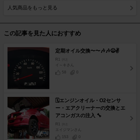
人気商品をもっと見る
この記事を見た人におすすめ
定期オイル交換〜〜🎶🎶😆✌️
R1
[RJ]
イ～キさん
58
0
🗓️エンジンオイル・O2センサ
ー・エアクリーナーの交換とエ
アコンガスの注入 🔧
R1
[RJ]
エイジマンさん
153
0