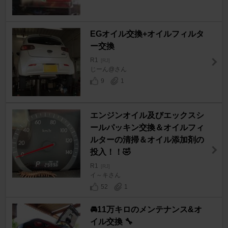
EGオイル交換+オイルフィルタ
ー交換
R1
[RJ]
じーん@さん
9
1
エンジンオイル及びエックスシ
ールパッキン交換＆オイルフィ
ルターの清掃＆オイル添加剤の
投入！！🤣
R1
[RJ]
イ～キさん
52
1
🚘11万キロのメンテナンス&オ
イル交換 🔧