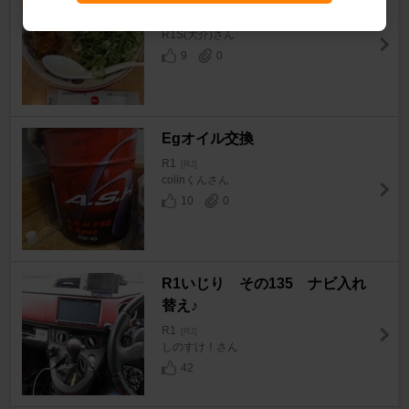
R1
[RJ]
R1S(大介)さん
9
0
Egオイル交換
R1
[RJ]
colinくんさん
10
0
R1いじり その135 ナビ入れ
替え♪
R1
[RJ]
しのすけ！さん
42