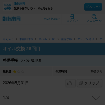
ダウンロード
記事を保存していつでも見られる！
みんカラとは？
ログイン
メニュー
みんカラ
車種別情報
スバル
R1
整備手帳
エンジン廻り
エン
オイル交換 26回目
整備手帳
スバル R1 [RJ]
難易度
作業時間
30分以内
2026年5月31日
クリップ
1/4