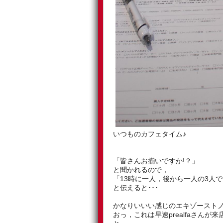
いつものカフェタイム♪
「皆さんお揃いですか!？」
と聞かれるので，
「13時に一人，後から一人の3人
と伝えると･･･
かなりいいい感じのエキゾースト
おっ，これは早速prealfaさん