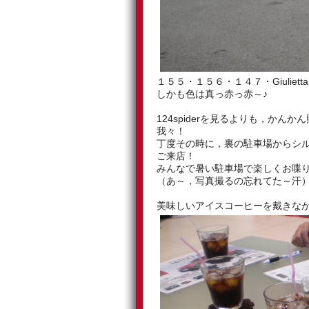
１５５・１５６・１４７・Giuli
しかも色は真っ赤っ赤～♪
124spiderを見るよりも，か
我々！
丁度その時に，裏の駐車場からシル
ご来店！
みんなで暑い駐車場で楽しくお喋り
（あ～，写真撮るの忘れてた～汗
美味しいアイスコーヒーを戴きながら