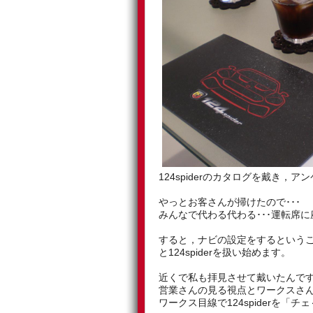
124spiderのカタログを戴き，ア
やっとお客さんが掃けたので･･･
みんなで代わる代わる･･･運転席に
すると，ナビの設定をするというこ
と124spiderを扱い始めます。
近くで私も拝見させて戴いたんです
営業さんの見る視点とワークスさん
ワークス目線で124spiderを「チェ