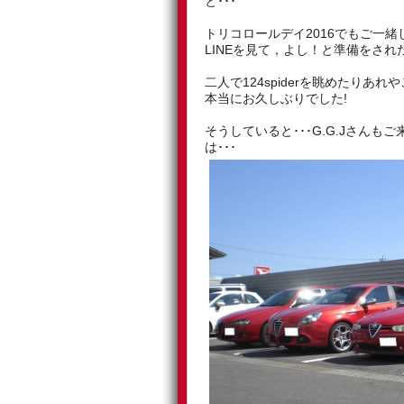
と･･･
トリコロールデイ2016でもご一緒
LINEを見て，よし！と準備をされ
二人で124spiderを眺めたりあれ
本当にお久しぶりでした!
そうしていると･･･G.G.Jさん
は･･･