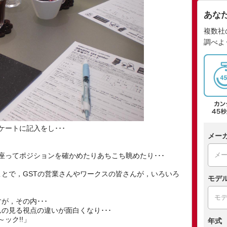
あな
複数社
調べよ
ンケートに記入をし･･･
メー
座ってポジションを確かめたりあちこち眺めたり･･･
とで，GSTの営業さんやワークスの皆さんが，いろいろ
モデ
が，その内･･･
の見る視点の違いが面白くなり･･･
～ック!!」
年式