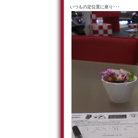
いつもの定位置に座り･･･