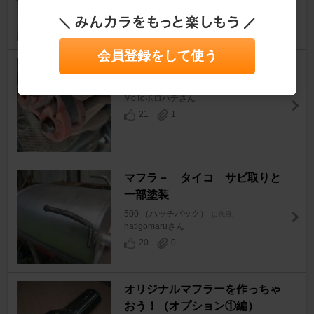
らざにあさん
17
1
会員登録をして使う
購入後最初の点検
500 （ハッチバック）
[3代目]
MoToボロハチさん
21
1
マフラ－ タイコ サビ取りと
一部塗装
500 （ハッチバック）
[3代目]
hatigomaruさん
20
0
オリジナルマフラーを作っちゃ
おう！（オプション①編）