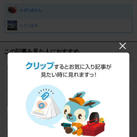
らざにあさん
らざにあ号
この記事を見た人におすすめ
マフラー吊りゴム交換
500 （ハッチバック）
[3代目]
atoshiさん
4
0
オリジナルマフラーを作っちゃ
おう！（オプション②編）
500 （ハッチバック）
[3代目]