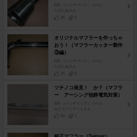
500 （ハッチバック）
[3代目]
らざにあさん
26
0
オリジナルマフラーを作っちゃ
おう！（マフラーカッター製作
③編）
500 （ハッチバック）
[3代目]
らざにあさん
25
0
ツチノコ発見！ か？（マフラ
ー アーシング他静電気対策）
500 （ハッチバック）
[3代目]
みどりフィアットさん
50
1
純正マフラー（Twinair）