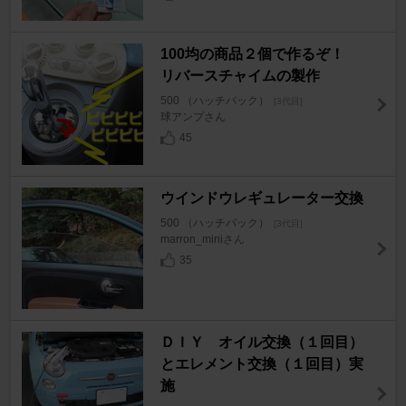
100均の商品２個で作るぞ！
リバースチャイムの製作
500 （ハッチバック）
[3代目]
球アンプさん
45
ウインドウレギュレーター交換
500 （ハッチバック）
[3代目]
marron_miniさん
35
ＤＩＹ オイル交換（１回目）
とエレメント交換（１回目）実
施