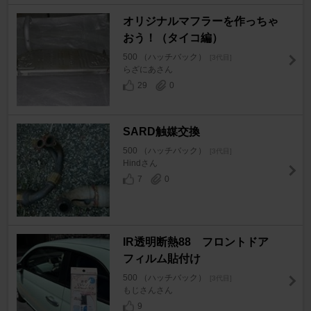
オリジナルマフラーを作っちゃ
おう！（タイコ編）
500 （ハッチバック）
[3代目]
らざにあさん
29
0
SARD触媒交換
500 （ハッチバック）
[3代目]
Hindさん
7
0
IR透明断熱88 フロントドア
フィルム貼付け
500 （ハッチバック）
[3代目]
もじさんさん
9