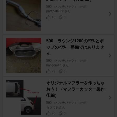
500 （ハッチバック）
[3代目]
patapata500さん
16
0
500 ラウンジ1200のﾏﾌﾗ-とポ
ップのﾏﾌﾗ- 整備ではありませ
ん
500 （ハッチバック）
[3代目]
hatigomaruさん
22
0
オリジナルマフラーを作っちゃ
おう！（マフラーカッター製作
①編）
500 （ハッチバック）
[3代目]
らざにあさん
20
0