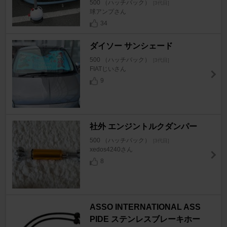
500 （ハッチバック）
[3代目]
球アンプさん
34
ダイソー サンシェード
500 （ハッチバック）
[3代目]
FIATじいさん
9
社外 エンジントルクダンパー
500 （ハッチバック）
[3代目]
xedos4240さん
8
ASSO INTERNATIONAL ASS
PIDE ステンレスブレーキホー