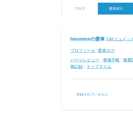
ブログ
愛車紹介
hirominnの愛車
[
GM ビュイッ
プロフィール
(
愛車ログ
)
パーツレビュー
|
整備手帳
|
燃費
物記録
|
ラップタイム
登録されていません