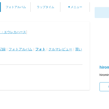
フォトアルバム
ラップタイム
▼メニュー
]
ク・エウレカハース
記録
|
フォトアルバム
|
フォト
|
クルマレビュー
|
買い
hiro
hir