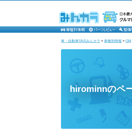
車・自動車SNSみんカラ
>
車種別情報
>
GM
hirominnのペ