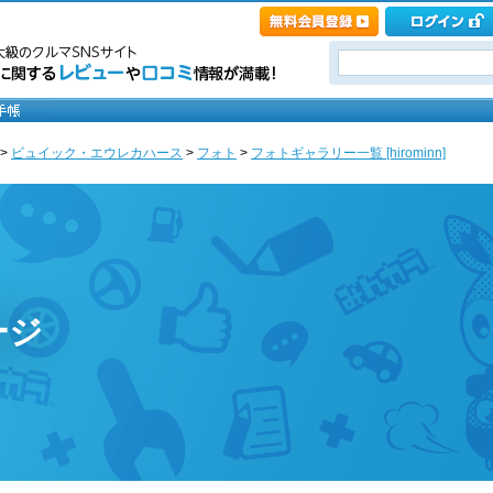
>
ビュイック・エウレカハース
>
フォト
>
フォトギャラリー一覧 [hirominn]
ージ