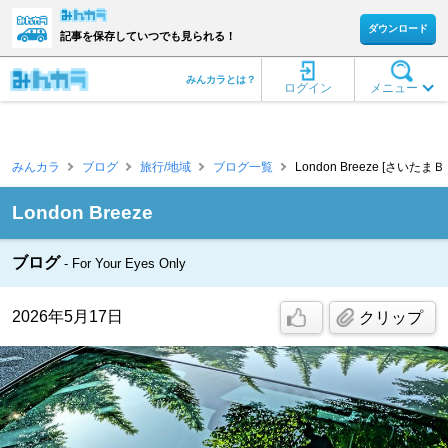
ダウンロード
記事を保存していつでも見られる！
みんカラとは？
ログイン
メニュー
みんカラ
ブログ
旅行/地域
ブログ一覧
London Breeze [さいたま
London Breeze
ブログ
For Your Eyes Only
2026年5月17日
クリップ