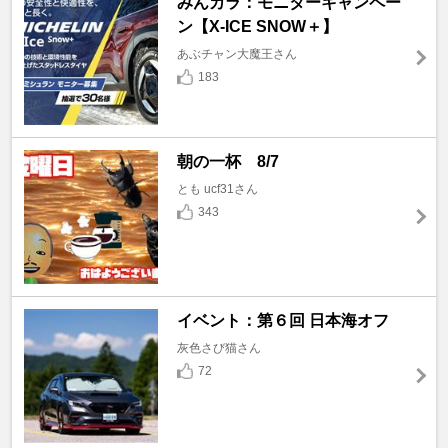
みんカラ：モニターキャンペー
ン【X-ICE SNOW＋】
あぶチャン大魔王さん
183
朝の一杯 8/7
とも ucf31さん
343
イベント：第６回 日本海オフ
灰色さび猫さん
72