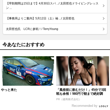
【早割期間は15日まで】4月30日スパ .../ 太田哲也ドライビングレッス
ン ...
【事務局よりご案内】5月12日（土）袖 .../ 太田哲也
太田哲也氏 LCRに参戦！/ TerryYoung
今あなたにおすすめ
やっと来た
「風俗前に飲むだけ！」45分で3回
戦も余裕！980円で朝まで絶好調
PR（健商株式会社）
Recommended by