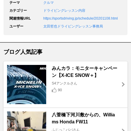
テーマ
クルマ
カテゴリー
ドライビングレッスン内容
関連情報URL
https://sportsdriving.jp/schedule/20201108.html
ユーザー
太田哲也ドライビングレッスン事務局
ブログ人気記事
みんカラ：モニターキャンペー
ン【X-ICE SNOW＋】
S4アンクルさん
90
八菅橋下河川敷からの、Willia
ms Honda FW11
ふじっこパパさん