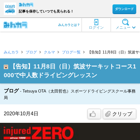
ダウンロード
記事を保存していつでも見られる！
みんカラとは？
ログイン
メニュー
みんカラ
ブログ
クルマ
ブログ一覧
【告知】11月8日（日）筑波サ
【告知】11月8日（日）筑波サーキットコース1
000で中人数ドライビングレッスン
ブログ
Tetsuya OTA（太田哲也）スポーツドライビングスクール事務
局
2020年10月4日
クリップ