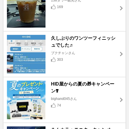
138タワー観光さん
169
久しぶりのワンツーフィニッシ
ュでした♬
ブクチャンさん
303
HID屋からの夏の🎁キャンペー
ン❣️
bighand045さん
74