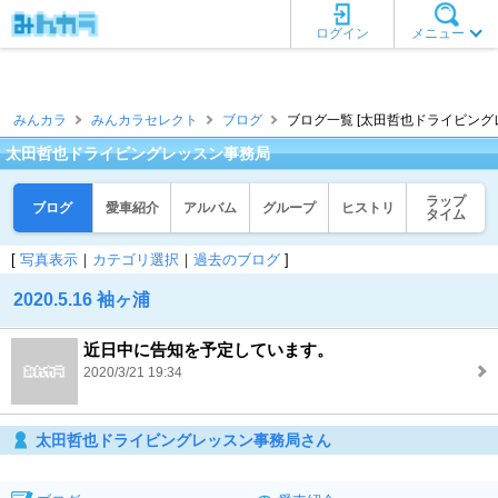
ログイン
メニュー
みんカラ
みんカラセレクト
ブログ
ブログ一覧 [太田哲也ドライビング
太田哲也ドライビングレッスン事務局
ラップ
ブログ
愛車紹介
アルバム
グループ
ヒストリ
タイム
[
写真表示
｜
カテゴリ選択
｜
過去のブログ
]
2020.5.16 袖ヶ浦
近日中に告知を予定しています。
2020/3/21 19:34
太田哲也ドライビングレッスン事務局さん