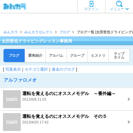
ログイン
メニュー
みんカラ
みんカラセレクト
ブログ
ブログ一覧 [太田哲也ドライビング
太田哲也ドライビングレッスン事務局
ラップ
ブログ
愛車紹介
アルバム
グループ
ヒストリ
タイム
[
写真表示
｜
カテゴリ選択
｜
過去のブログ
]
アルファロメオ
運転を覚えるのにオススメモデル ～番外編～
2013/5/9 21:01
運転を覚えるのにオススメモデル その５
2013/4/20 17:42