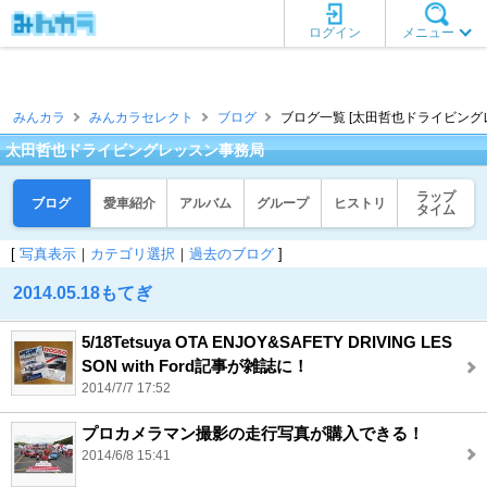
ログイン
メニュー
みんカラ
みんカラセレクト
ブログ
ブログ一覧 [太田哲也ドライビング
太田哲也ドライビングレッスン事務局
ラップ
ブログ
愛車紹介
アルバム
グループ
ヒストリ
タイム
[
写真表示
｜
カテゴリ選択
｜
過去のブログ
]
2014.05.18もてぎ
5/18Tetsuya OTA ENJOY&SAFETY DRIVING LES
SON with Ford記事が雑誌に！
2014/7/7 17:52
プロカメラマン撮影の走行写真が購入できる！
2014/6/8 15:41