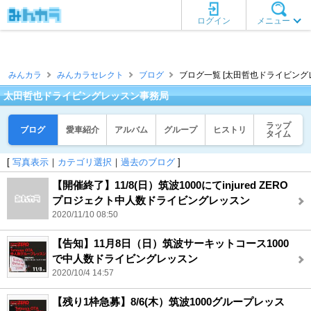
ログイン
メニュー
みんカラ
みんカラセレクト
ブログ
ブログ一覧 [太田哲也ドライビング
太田哲也ドライビングレッスン事務局
ラップ
ブログ
愛車紹介
アルバム
グループ
ヒストリ
タイム
[
写真表示
｜
カテゴリ選択
｜
過去のブログ
]
【開催終了】11/8(日）筑波1000にてinjured ZERO
プロジェクト中人数ドライビングレッスン
2020/11/10 08:50
【告知】11月8日（日）筑波サーキットコース1000
で中人数ドライビングレッスン
2020/10/4 14:57
【残り1枠急募】8/6(木）筑波1000グループレッス