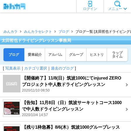
ログイン
メニュー
みんカラ
みんカラセレクト
ブログ
ブログ一覧 [太田哲也ドライビング
太田哲也ドライビングレッスン事務局
ラップ
ブログ
愛車紹介
アルバム
グループ
ヒストリ
タイム
[
写真表示
｜
カテゴリ選択
｜
過去のブログ
]
【開催終了】11/8(日）筑波1000にてinjured ZERO
プロジェクト中人数ドライビングレッスン
2020/11/10 08:50
【告知】11月8日（日）筑波サーキットコース1000
で中人数ドライビングレッスン
2020/10/4 14:57
【残り1枠急募】8/6(木）筑波1000グループレッス