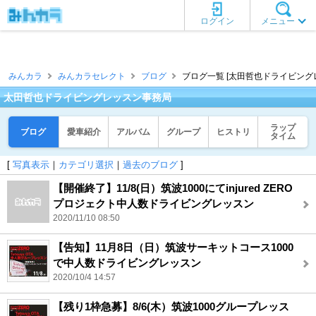
ログイン
メニュー
みんカラ
みんカラセレクト
ブログ
ブログ一覧 [太田哲也ドライビング
太田哲也ドライビングレッスン事務局
ラップ
ブログ
愛車紹介
アルバム
グループ
ヒストリ
タイム
[
写真表示
｜
カテゴリ選択
｜
過去のブログ
]
【開催終了】11/8(日）筑波1000にてinjured ZERO
プロジェクト中人数ドライビングレッスン
2020/11/10 08:50
【告知】11月8日（日）筑波サーキットコース1000
で中人数ドライビングレッスン
2020/10/4 14:57
【残り1枠急募】8/6(木）筑波1000グループレッス