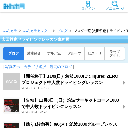
ログイン
メニュー
みんカラ
みんカラセレクト
ブログ
ブログ一覧 [太田哲也ドライビング
太田哲也ドライビングレッスン事務局
ラップ
ブログ
愛車紹介
アルバム
グループ
ヒストリ
タイム
[
写真表示
｜
カテゴリ選択
｜
過去のブログ
]
【開催終了】11/8(日）筑波1000にてinjured ZERO
プロジェクト中人数ドライビングレッスン
2020/11/10 08:50
【告知】11月8日（日）筑波サーキットコース1000
で中人数ドライビングレッスン
2020/10/4 14:57
【残り1枠急募】8/6(木）筑波1000グループレッス