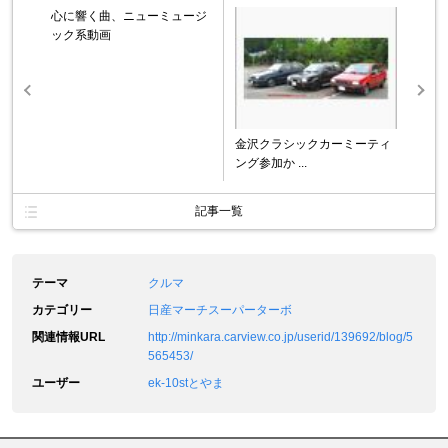
心に響く曲、ニューミュージ
ック系動画
金沢クラシックカーミーティ
ング参加か ...
記事一覧
テーマ
クルマ
カテゴリー
日産マーチスーパーターボ
関連情報URL
http://minkara.carview.co.jp/userid/139692/blog/5
565453/
ユーザー
ek-10stとやま