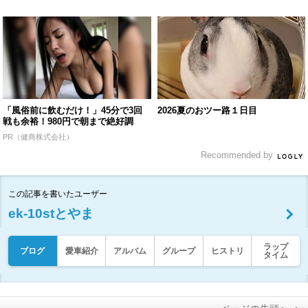
「風俗前に飲むだけ！」45分で3回
2026夏のおツー路１日目
戦も余裕！980円で朝まで絶好調
PR（健商株式会社）
Recommended by
この記事を書いたユーザー
ek-10stとやま
ラップ
ブログ
愛車紹介
アルバム
グループ
ヒストリ
タイム