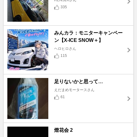
RENS2Kさん
335
みんカラ：モニターキャンペー
ン【X-ICE SNOW＋】
ヘロヒロさん
115
足りないかと思って…
えだまめモータースさん
61
燈花会 2