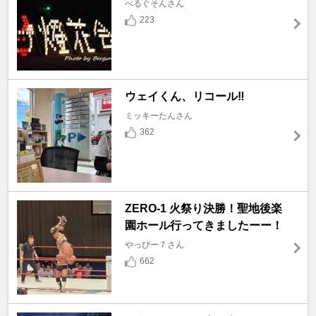
べるぐそんさん
223
ウェイくん、リコール‼️
ミッキーたんさん
362
ZERO-1 火祭り決勝！聖地後楽
園ホール行ってきましたーー！
やっぴー７さん
662