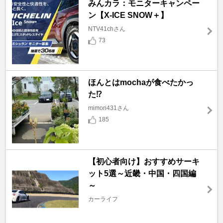
みんカラ：モニターキャンペー
ン【X-ICE SNOW＋】
NTV41chさん
73
ほんとはmochaが食べたかっ
た⁉️
mimori431さん
185
【初心者向け】おすすめサーキ
ット5選～近畿・中国・四国編
～
カーライフ