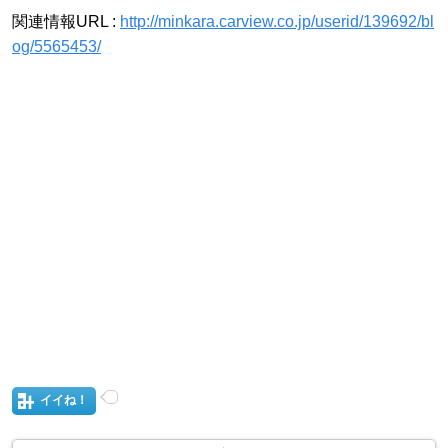
関連情報URL :
http://minkara.carview.co.jp/userid/139692/bl
og/5565453/
イイね！