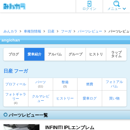
ログイン
メニュー
みんカラ
車種別情報
日産
フーガ
パーツレビュー
パーツレビュー一
angichan
ラップ
ブログ
愛車紹介
アルバム
グループ
ヒストリ
タイム
日産 フーガ
フォトアル
パーツ
整備
プロフィール
燃費
バム
(11)
(3)
フォトギャラ
クルマレビ
ヒストリー
愛車ログ
買い物
リー
ュー
(4)
パーツレビュー一覧
INFINITI IPLエンブレム