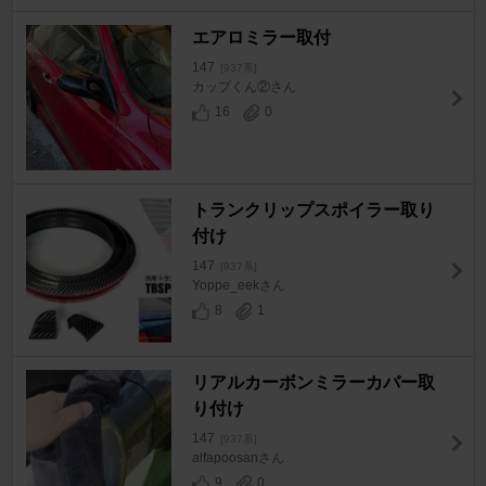
エアロミラー取付
147
[937系]
カップくん②さん
16
0
トランクリップスポイラー取り
付け
147
[937系]
Yoppe_eekさん
8
1
リアルカーボンミラーカバー取
り付け
147
[937系]
alfapoosanさん
9
0