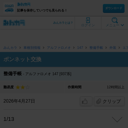
ダウンロード
記事を保存していつでも見られる！
みんカラとは？
ログイン
メニュー
みんカラ
車種別情報
アルファロメオ
147
整備手帳
外装
エ
ボンネット交換
整備手帳
アルファロメオ 147 [937系]
難易度
作業時間
12時間以上
2026年4月27日
クリップ
1/13