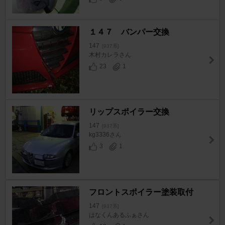
１４７ バンパー交換
147
[937系]
木村カレラさん
23
1
リップスポイラー交換
147
[937系]
kg3336さん
3
1
フロントスポイラー塗装取付
147
[937系]
はなくんあるふぁさん