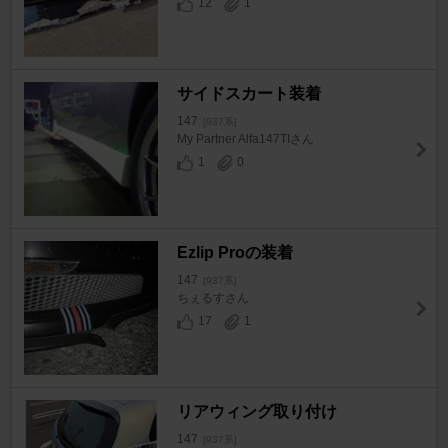
12
1
サイドスカート装着
147
[937系]
My Partner Alfa147TIさん
1
0
Ezlip Proの装着
147
[937系]
ちぇるすさん
17
1
リアウィング取り付け
147
[937系]