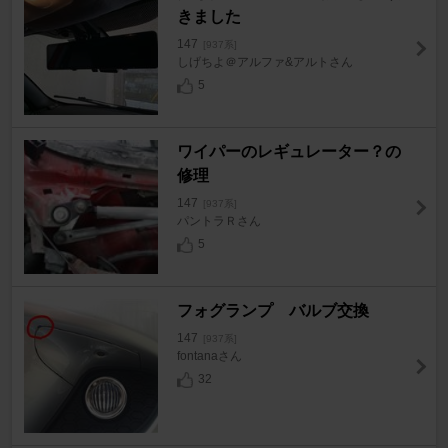
きました
147
[937系]
しげちよ＠アルファ&アルトさん
5
ワイパーのレギュレーター？の
修理
147
[937系]
パントラＲさん
5
フォグランプ バルブ交換
147
[937系]
fontanaさん
32