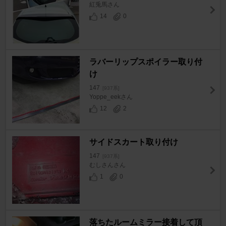
紅兎馬さん
14
0
ラバーリップスポイラー取り付
け
147
[937系]
Yoppe_eekさん
12
2
サイドスカート取り付け
147
[937系]
むしさんさん
1
0
落ちたルームミラー接着して頂