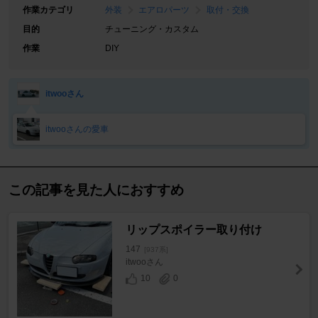
作業カテゴリ
外装
エアロパーツ
取付・交換
目的
チューニング・カスタム
作業
DIY
itwooさん
itwooさんの愛車
この記事を見た人におすすめ
リップスポイラー取り付け
147
[937系]
itwooさん
10
0