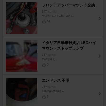
フロントアッパーマウント交換
147
[937系]
やまかつ147→MITOさん
14
イタリア自動車雑貨店 LEDハイ
マウントストップランプ
147
[937系]
meatyさん
0
エンドレス 不明
147
[937系]
dai-togachanさん
1