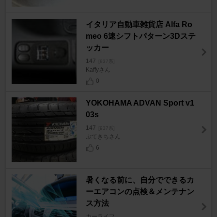
イタリア自動車雑貨店 Alfa Ro
meo 6速シフトパターン3Dステ
ッカー
147
[937系]
Kaffyさん
0
YOKOHAMA ADVAN Sport v1
03s
147
[937系]
ぷてきちさん
6
暑くなる前に、自分でできるカ
ーエアコンの点検＆メンテナン
ス方法
カーライフ