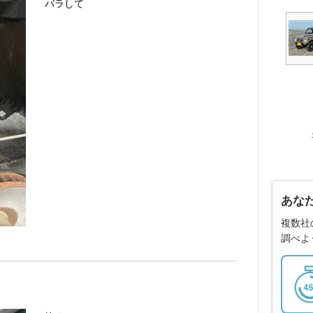
バラして
あな
複数社
調べよ