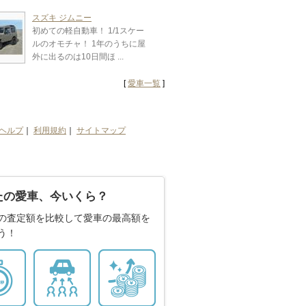
スズキ ジムニー
初めての軽自動車！ 1/1スケー
ルのオモチャ！ 1年のうちに屋
外に出るのは10日間ほ ...
[
愛車一覧
]
ヘルプ
｜
利用規約
｜
サイトマップ
たの愛車、今いくら？
の査定額を比較して愛車の最高額を
う！