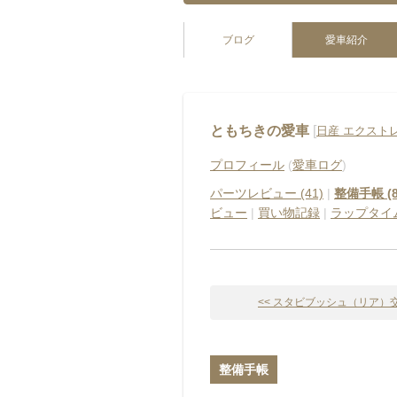
ブログ
愛車紹介
ともちきの愛車
[
日産 エクスト
プロフィール
(
愛車ログ
)
パーツレビュー (41)
|
整備手帳 (8
ビュー
|
買い物記録
|
ラップタイ
<< スタビブッシュ（リア）交換
整備手帳