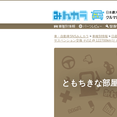
車・自動車SNSみんカラ
>
車種別情報
>
日
サスペンション交換 その2 @ 122700km [と
ともちきな部