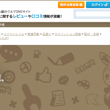
産
>
エクストレイル
>
整備手帳
>
足廻り
>
サスペンション関連
>
取付・交換
>
もちき]
屋。