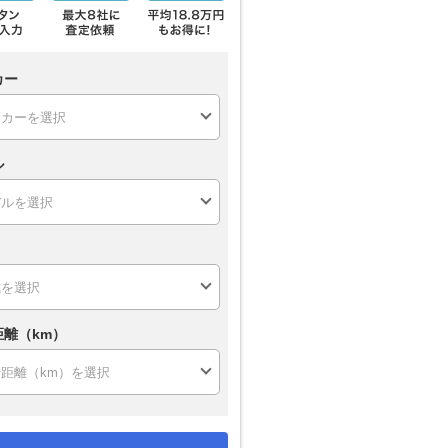
カー
ル
距離（km）