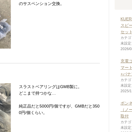
のサスペンション交換。
KUE
スピ
セッ
カテゴ
未設定
2026/0
充電
マー
+パナ
カテゴ
未設定
スラストベアリングはGMB製に。
2025/1
どこまで持つかな…
ボン
純正品だと5000円/個ですが、GMBだと350
（ノ
0円/個くらい。
取付
カテゴ
未設定