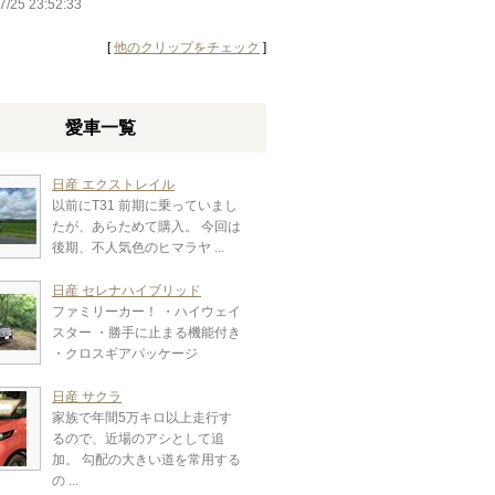
7/25 23:52:33
[
他のクリップをチェック
]
愛車一覧
日産 エクストレイル
以前にT31 前期に乗っていまし
たが、あらためて購入。 今回は
後期、不人気色のヒマラヤ ...
日産 セレナハイブリッド
ファミリーカー！ ・ハイウェイ
スター ・勝手に止まる機能付き
・クロスギアパッケージ
日産 サクラ
家族で年間5万キロ以上走行す
るので、近場のアシとして追
加。 勾配の大きい道を常用する
の ...