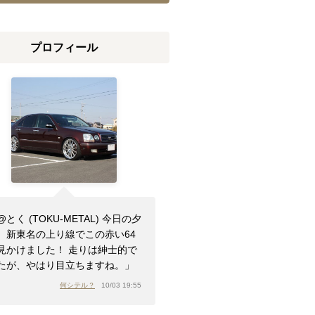
プロフィール
@とく (TOKU-METAL) 今日の夕
、新東名の上り線でこの赤い64
見かけました！ 走りは紳士的で
たが、やはり目立ちますね。」
何シテル？
10/03 19:55