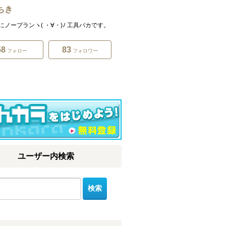
ちき
にノープランヽ( ・∀・)ﾉ 工具バカです。
58
83
フォロー
フォロワー
ユーザー内検索