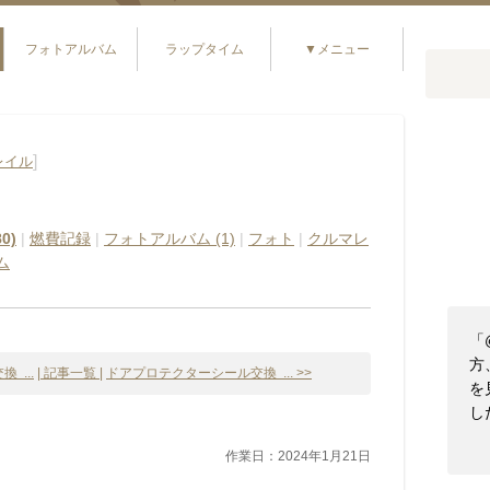
フォトアルバム
ラップタイム
▼メニュー
]
レイル
0)
|
燃費記録
|
フォトアルバム (1)
|
フォト
|
クルマレ
ム
「
方
 ...
| 記事一覧 |
ドアプロテクターシール交換 ... >>
を
し
作業日：2024年1月21日