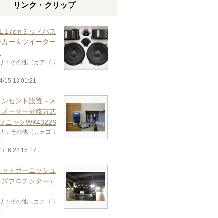
リンク・クリップ
RL 17cmミッドバス
ーカー＆ツイーター
ト
リ：その他（カテゴリ
）
4/15 13:01:21
コンセント設置～ス
トメーター分岐方式
ソニックWK4322S
リ：その他（カテゴリ
）
1/16 22:15:17
ネットガーニッシュ
ーズプロテクター）
リ：その他（カテゴリ
）