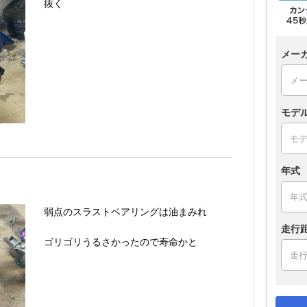
抜く
メー
モデ
年式
弱点のスラストベアリングは油まみれ
走行
ゴリゴリうるさかったので寿命かと