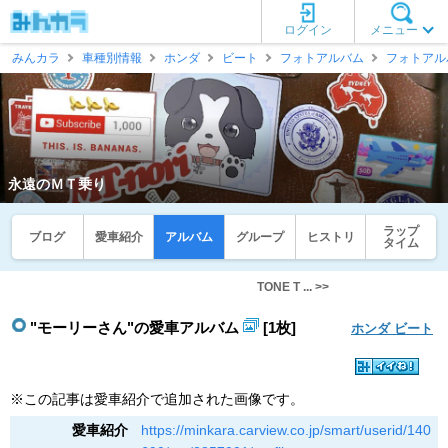
ログイン
メニュー
みんカラ
車種別情報
ホンダ
ビート
フォトアルバム
フォトアル
永遠のＭＴ乗り
ラップ
ブログ
愛車紹介
アルバム
グループ
ヒストリ
タイム
TONE T ... >>
"モーリーさん"の愛車アルバム
[1枚]
ホンダ ビート
※この記事は愛車紹介で追加された画像です。
愛車紹介
https://minkara.carview.co.jp/smart/userid/140