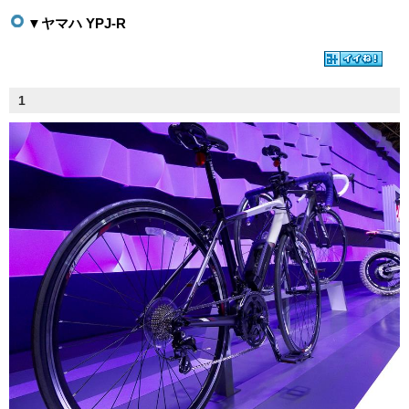
▼ヤマハ YPJ-R
1