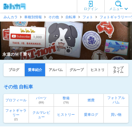
ログイン
メニュー
みんカラ
車種別情報
その他
自転車
フォト
フォトギャラリー一
永遠のＭＴ乗り
ラップ
ブログ
愛車紹介
アルバム
グループ
ヒストリ
タイム
その他 自転車
フォトアル
パーツ
整備
プロフィール
燃費
バム
(89)
(79)
フォトギャラ
クルマレビ
ヒストリー
愛車ログ
買い物
リー
ュー
(2)