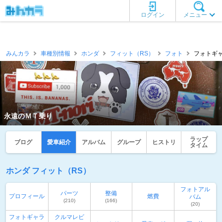
ログイン
メニュー
みんカラ
車種別情報
ホンダ
フィット（RS）
フォト
フォトギャ
永遠のＭＴ乗り
ラップ
ブログ
愛車紹介
アルバム
グループ
ヒストリ
タイム
ホンダ フィット（RS）
フォトアル
パーツ
整備
プロフィール
燃費
バム
(210)
(166)
(20)
フォトギャラ
クルマレビ