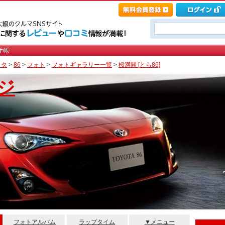
ヨタ
>
86
>
フォト
>
フォトギャラリー一覧
>
桜満開 [とら86]
ジ
フォトアルバム
ラップタイム
▼メニュー