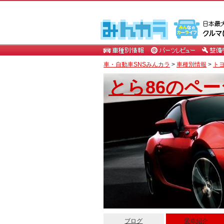
車・自動車SNSみんカラ
>
車種別情報
>
ト
とら86のペー
ブログ
愛車紹介