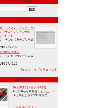
ユーザー内検索
リンク・クリップ
(純正) フロントメンバーボ
リアサスペンションボル
ットセット
リ：その他（カテゴリ未設
7/18 22:27:39
エアロ塗装完成☆
リ：その他（カテゴリ未設
1/16 07:46:16
[
他のクリップをチェック
]
愛車一覧
ToraGR86 (トヨタ GR86)
AB型86から乗り替えました。 今
回は最初からエアロ装備で！
トヨタ エスティマ