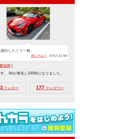
プロフィール
元感出したくて一枚」
何シテル？
07/17 21:59
愛知県
]
です。 86が進化しGR86になりました。
3
177
フォロー
フォロワー