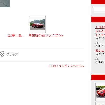
トヨタ
ルト＆
ト・ナ
| 記事一覧 |
車検後の初ドライブ >>
カテゴ
定）
2014/0
86の
カテゴ
定）
2013/0
イイね！ランキングページへ