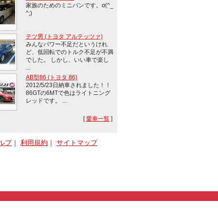
家族のためのミニバンです。σ(^_
^;)
テツ男 (トヨタ アルテッツァ)
みんなパワー不足だというけれ
ど、低回転でのトルク不足が不満
でした。 しかし、いい車で楽し
...
AB型86 (トヨタ 86)
2012/5/23日納車されました！！
86GTの6MTで色はライトニング
レッドです。 ...
[
愛車一覧
]
ルプ
｜
利用規約
｜
サイトマップ