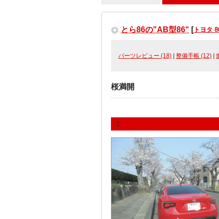
とら86の"AB型86"
[
トヨタ 8
パーツレビュー (18)
|
整備手帳 (12)
|
桜満開
1