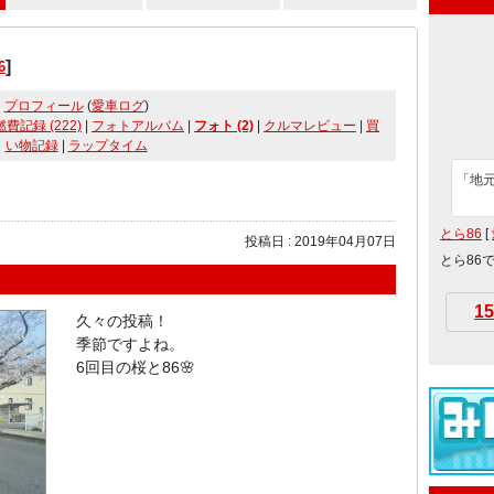
]
6
プロフィール
(
愛車ログ
)
燃費記録 (222)
|
フォトアルバム
|
フォト (2)
|
クルマレビュー
|
買
い物記録
|
ラップタイム
「地
とら86
[
投稿日 : 2019年04月07日
とら86
15
久々の投稿！
季節ですよね。
6回目の桜と86🌸