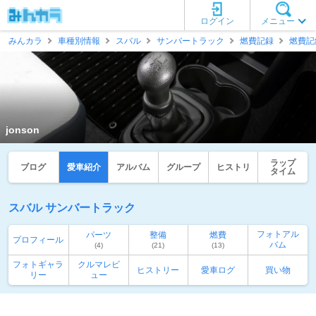
ログイン
メニュー
みんカラ
車種別情報
スバル
サンバートラック
燃費記録
燃費記
jonson
ラップ
ブログ
愛車紹介
アルバム
グループ
ヒストリ
タイム
スバル サンバートラック
フォトアル
パーツ
整備
燃費
プロフィール
バム
(4)
(21)
(13)
フォトギャラ
クルマレビ
ヒストリー
愛車ログ
買い物
リー
ュー