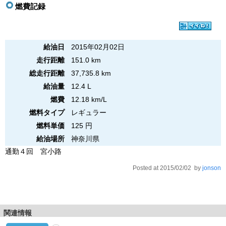
燃費記録
給油日
2015年02月02日
走行距離
151.0 km
総走行距離
37,735.8 km
給油量
12.4 L
燃費
12.18 km/L
燃料タイプ
レギュラー
燃料単価
125 円
給油場所
神奈川県
通勤４回 宮小路
Posted at 2015/02/02 by
jonson
関連情報