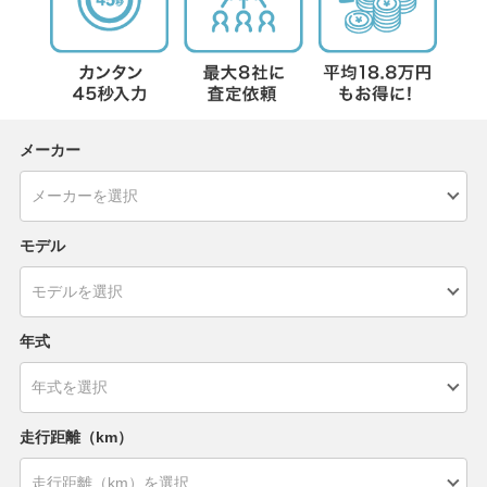
メーカー
モデル
年式
走行距離（km）