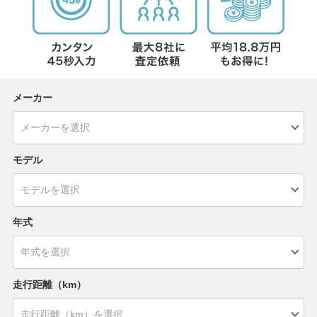
メーカー
モデル
年式
走行距離（km）