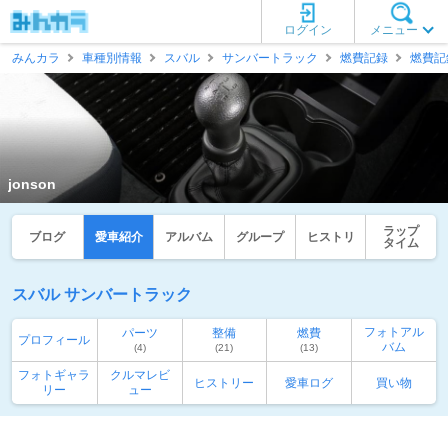
ログイン
メニュー
みんカラ
車種別情報
スバル
サンバートラック
燃費記録
燃費記
jonson
ラップ
ブログ
愛車紹介
アルバム
グループ
ヒストリ
タイム
スバル サンバートラック
フォトアル
パーツ
整備
燃費
プロフィール
バム
(4)
(21)
(13)
フォトギャラ
クルマレビ
ヒストリー
愛車ログ
買い物
リー
ュー