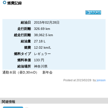
燃費記録
給油日
2015年02月28日
走行距離
326.69 km
総走行距離
38,062.5 km
給油量
27.18 L
燃費
12.02 km/L
燃料タイプ
レギュラー
燃料単価
133 円
給油場所
神奈川県
通勤８回（昼D,30ｍD） 新年会
Posted at 2015/02/28 by
jonson
関連情報