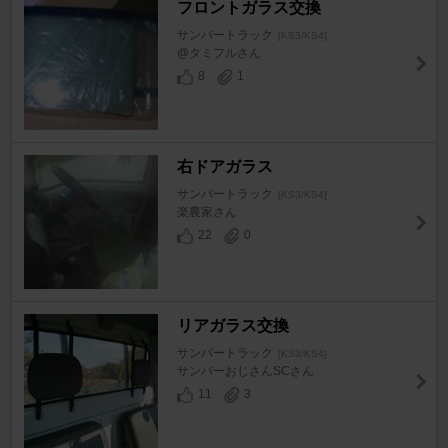
フロントガラス交換
サンバートラック
[KS3/KS4]
@タミフルさん
8
1
右ドアガラス
サンバートラック
[KS3/KS4]
楽農家さん
22
0
リアガラス交換
サンバートラック
[KS3/KS4]
サンバーおじさんSCさん
11
3