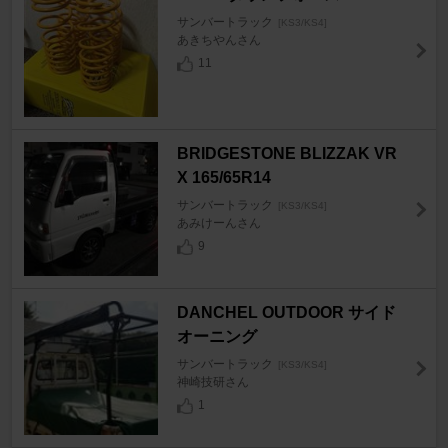
サンバートラック
[KS3/KS4]
あきちやんさん
11
BRIDGESTONE BLIZZAK VR
X 165/65R14
サンバートラック
[KS3/KS4]
あみけーんさん
9
DANCHEL OUTDOOR サイド
オーニング
サンバートラック
[KS3/KS4]
神崎技研さん
1