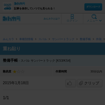
ダウンロード
記事を保存していつでも見られる！
みんカラとは？
ログイン
メニュー
みんカラ
車種別情報
スバル
サンバートラック
整備手帳
外装
重ね貼り
整備手帳
スバル サンバートラック [KS3/KS4]
難易度
作業時間
30分以内
2015年1月18日
クリップ
1/1