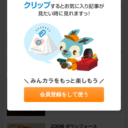
みずさん。さん
4
キャブレターオーバーホールそ
の2
サンバートラック
[KS3/KS4]
なんでもDIYさん
5
メーカー不明 KV4用ダウンサス
サンバートラック
[KS3/KS4]
会員登録をして使う
じゅんいちろうさん
2
ZOOM ダウンフォース