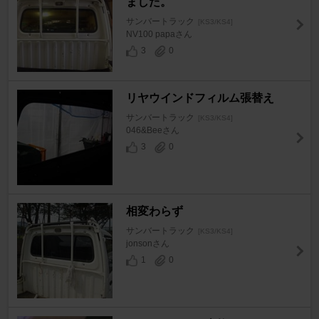
ました。
サンバートラック
[KS3/KS4]
NV100 papaさん
3
0
リヤウインドフィルム張替え
サンバートラック
[KS3/KS4]
046&Beeさん
3
0
相変わらず
サンバートラック
[KS3/KS4]
jonsonさん
1
0