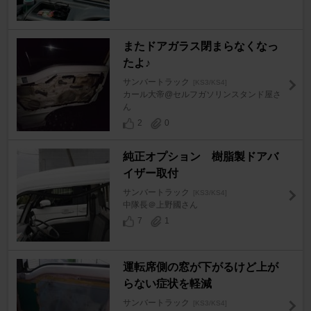
またドアガラス閉まらなくなっ
たよ♪
サンバートラック
[KS3/KS4]
カール大帝@セルフガソリンスタンド屋さ
ん
2
0
純正オプション 樹脂製ドアバ
イザー取付
サンバートラック
[KS3/KS4]
中隊長＠上野國さん
7
1
運転席側の窓が下がるけど上が
らない症状を軽減
サンバートラック
[KS3/KS4]