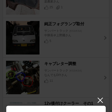
楽農家さん
25
1
純正フォグランプ取付
サンバートラック
[KS3/KS4]
中隊長＠上野國さん
5
キャブレター調整
サンバートラック
[KS3/KS4]
なんでもDIYさん
11
12v後付けクーラー その1
サンバートラック
[KS3/KS4]