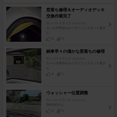
窓落ち修理＆オーディオデッキ
交換作業完了
サンバートラック
[KS3/KS4]
カール大帝@セルフガソリンスタンド屋さ
ん
4
0
納車早々の僅かな窓落ちの修理
サンバートラック
[KS3/KS4]
カール大帝@セルフガソリンスタンド屋さ
ん
4
1
ウォッシャー位置調整
サンバートラック
[KS3/KS4]
SHUGOさん
8
0