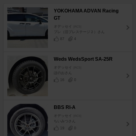
YOKOHAMA ADVAN Racing
GT
オデッセイ
[RC5]
プレ（旧プレステージ２）さん
87
4
Weds WedsSport SA-25R
オデッセイ
[RC5]
ほのおさん
16
0
BBS RI-A
オデッセイ
[RC5]
ちいみつさん
19
0