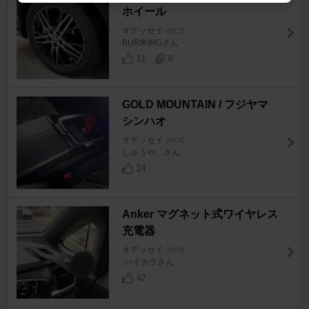
ホイール
オデッセイ
[RC5]
BURIKINGさん
11
0
GOLD MOUNTAIN / フジヤマ
シンハオ
オデッセイ
[RC5]
しゅうや。さん
24
Anker マグネット式ワイヤレス
充電器
オデッセイ
[RC5]
.ハイカラさん
42