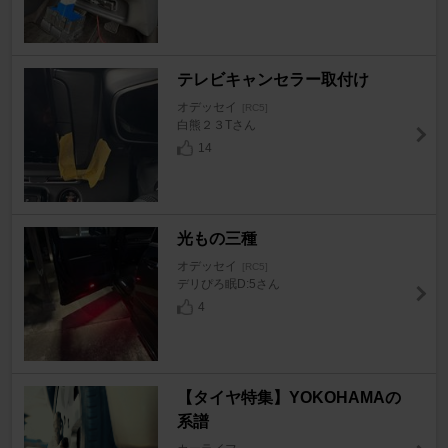
テレビキャンセラー取付け
オデッセイ
[RC5]
白熊２３Tさん
14
光もの三種
オデッセイ
[RC5]
デリぴろ眠D:5さん
4
【タイヤ特集】YOKOHAMAの
系譜