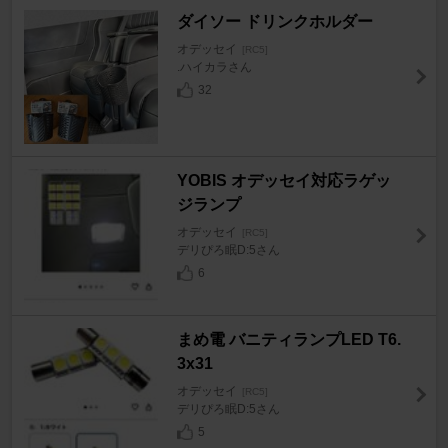
ダイソー ドリンクホルダー
オデッセイ
[RC5]
.ハイカラさん
32
YOBIS オデッセイ対応ラゲッ
ジランプ
オデッセイ
[RC5]
デリぴろ眠D:5さん
6
まめ電 バニティランプLED T6.
3x31
オデッセイ
[RC5]
デリぴろ眠D:5さん
5