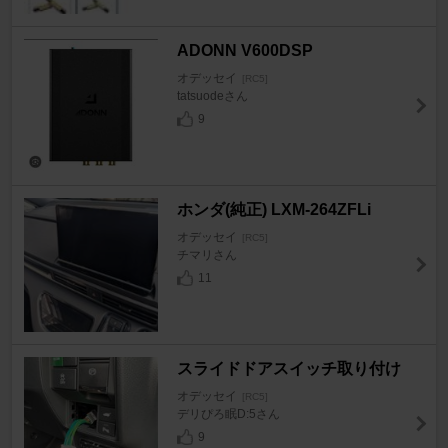
ADONN V600DSP
オデッセイ
[RC5]
tatsuodeさん
9
ホンダ(純正) LXM-264ZFLi
オデッセイ
[RC5]
チマリさん
11
スライドドアスイッチ取り付け
オデッセイ
[RC5]
デリぴろ眠D:5さん
9