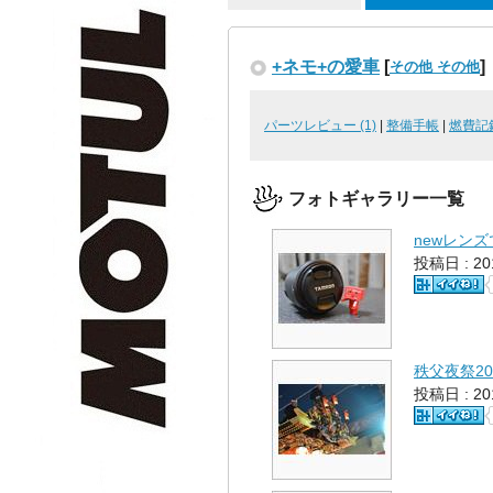
+ネモ+の愛車
[
]
その他 その他
パーツレビュー (1)
|
整備手帳
|
燃費記
フォトギャラリー一覧
newレン
投稿日 : 2
秩父夜祭20
投稿日 : 2