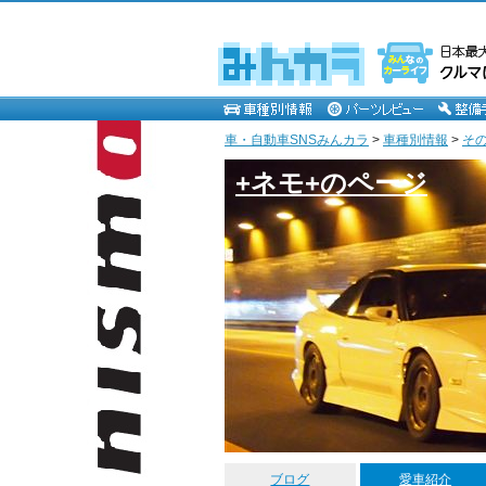
車・自動車SNSみんカラ
>
車種別情報
>
そ
+ネモ+のページ
ブログ
愛車紹介