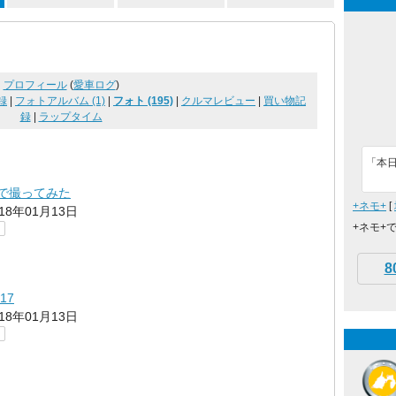
プロフィール
(
愛車ログ
)
録
|
フォトアルバム (1)
|
フォト (195)
|
クルマレビュー
|
買い物記
録
|
ラップタイム
「本
ズで撮ってみた
+ネモ+
[
018年01月13日
+ネモ+
8
17
018年01月13日