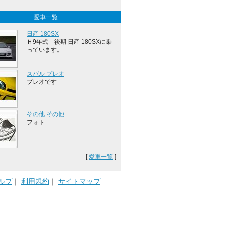
愛車一覧
日産 180SX
Ｈ9年式 後期 日産 180SXに乗
っています。
スバル プレオ
プレオです
その他 その他
フォト
[
愛車一覧
]
ルプ
｜
利用規約
｜
サイトマップ