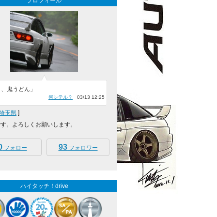
プロフィール
日、鬼うどん」
何シテル？
03/13 12:25
埼玉県
]
です。よろしくお願いします。
0
93
フォロー
フォロワー
ハイタッチ！drive