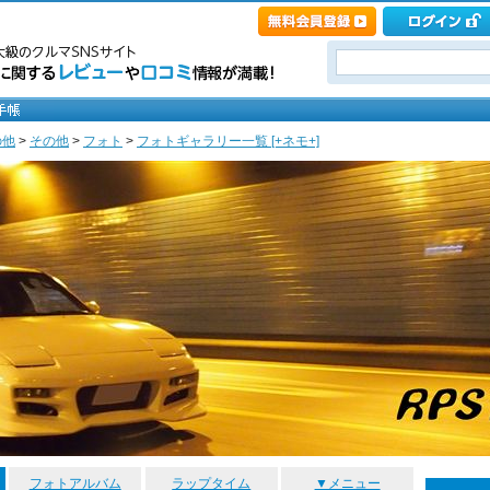
の他
>
その他
>
フォト
>
フォトギャラリー一覧 [+ネモ+]
フォトアルバム
ラップタイム
▼メニュー