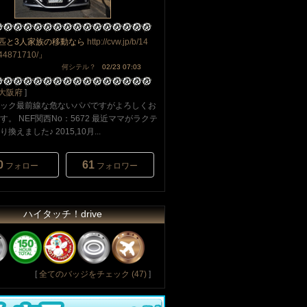
2匹と3人家族の移動なら
http://cvw.jp/b/14
44871710/
」
何シテル？
02/23 07:03
大阪府
]
ック最前線な危ないパパですがよろしくお
す。 NEF関西No：5672 最近ママがラクテ
換えました♪ 2015,10月...
0
61
フォロー
フォロワー
ハイタッチ！drive
[
全てのバッジをチェック (47)
]