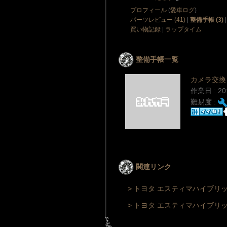
プロフィール
(
愛車ログ
)
パーツレビュー (41)
|
整備手帳 (3)
買い物記録
|
ラップタイム
整備手帳一覧
カメラ交換
作業日 : 2
難易度 :
関連リンク
> トヨタ エスティマハイブリ
> トヨタ エスティマハイブリ