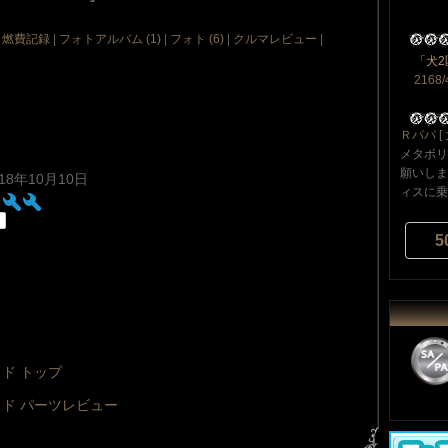
|
燃費記録
|
フォトアルバム (1)
|
フォト (6)
|
クルマレビュー
|
「犬
2168/
Ｒパパ
[
メタボリ
願いしま
018年10月10日
ィスに乗り
5
ッド トップ
ッド パーツレビュー