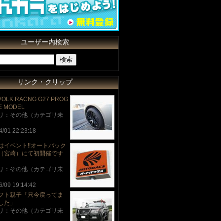
ユーザー内検索
リンク・クリップ
VOLK RACNG G27 PROG
E MODEL
リ：その他（カテゴリ未
4/01 22:23:18
はイベント!!オートバック
（宮崎）にて初開催です
リ：その他（カテゴリ未
6/09 19:14:42
フト親子「只今戻ってま
した」
リ：その他（カテゴリ未