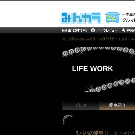
車・自動車SNSみんカラ
>
車種別情報
>
トヨタ
>
エ
LIFE WORK
ブログ
愛車紹介
Ｒパパの愛車
[
トヨタ エステ