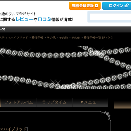
スティマハイブリッド
>
整備手帳
>
その他
>
その他
>
その他
>
整備手帳一覧 [Ｒパパ]
フォトアルバム
ラップタイム
▼メニュー
]
ィマハイブリッド