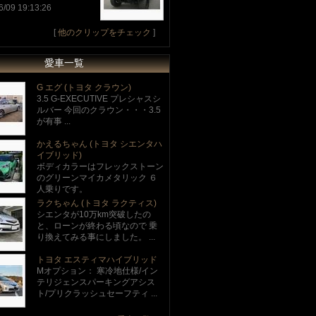
6/09 19:13:26
[
他のクリップをチェック
]
愛車一覧
G エグ (トヨタ クラウン)
3.5 G-EXECUTIVE プレシャスシ
ルバー 今回のクラウン・・・3.5
が有事 ...
かえるちゃん (トヨタ シエンタハ
イブリッド)
ボディカラーはフレックストーン
のグリーンマイカメタリック ６
人乗りです。
ラクちゃん (トヨタ ラクティス)
シエンタが10万km突破したの
と、ローンが終わる頃なので 乗
り換えてみる事にしました。 ...
トヨタ エスティマハイブリッド
Mオプション： 寒冷地仕様/イン
テリジェンスパーキングアシス
ト/プリクラッシュセーフティ ...