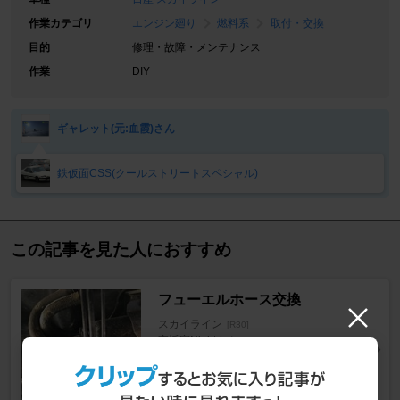
作業カテゴリ
エンジン廻り
燃料系
取付・交換
目的
修理・故障・メンテナンス
作業
DIY
ギャレット(元:血霞)さん
鉄仮面CSS(クールストリートスペシャル)
この記事を見た人におすすめ
フューエルホース交換
スカイライン
[R30]
夜派寝Nightさん
24
0