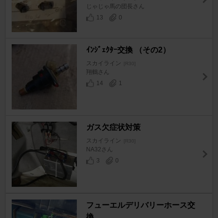
じゃじゃ馬の団長さん
13
0
ｲﾝｼﾞｪｸﾀｰ交換 （その2）
スカイライン
[R30]
翔鶴さん
14
1
ガス欠症状対策
スカイライン
[R30]
NA32さん
3
0
フューエルデリバリーホース交
換