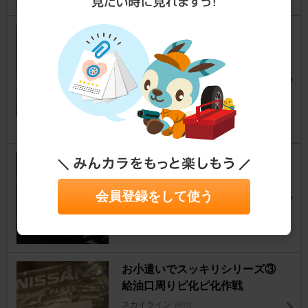
日産プリンス川越店にてヒータ
ーコア交換・エンジンホース類
交換・ラジェーター・水周り関
連の修理。
スカイライン
[R30]
Ｒさんさん
20
1
燃料フィルターの交換
スカイライン
[R30]
田んぼESさん
会員登録をして使う
10
0
お小遣いでスッキリシリーズ③
給油口周りピ化ピ化作戦
スカイライン
[R30]