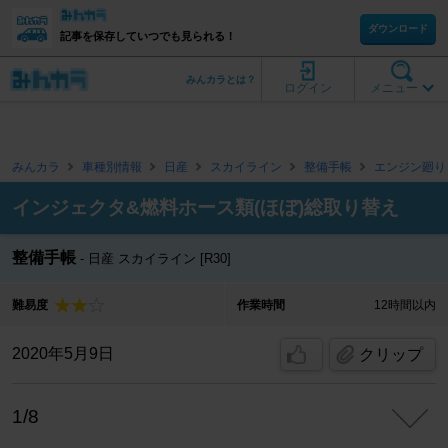
ダウンロード
記事を保存していつでも見られる！
みんカラとは？
ログイン
メニュー
みんカラ
車種別情報
日産
スカイライン
整備手帳
エンジン廻り
インジェクタ&燃料ホース類(ほぼ)総取り替え
整備手帳
日産 スカイライン [R30]
難易度
作業時間
12時間以内
2020年5月9日
クリップ
1/8