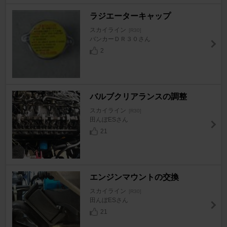
ラジエーターキャップ
スカイライン
[R30]
バンカーＤＲ３０さん
2
バルブクリアランスの調整
スカイライン
[R30]
田んぼESさん
21
エンジンマウントの交換
スカイライン
[R30]
田んぼESさん
21