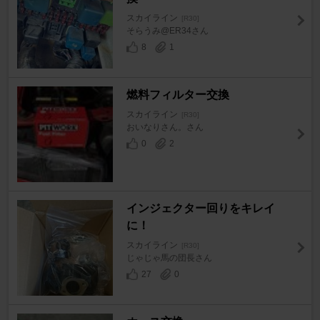
スカイライン
[R30]
そらうみ@ER34さん
8
1
燃料フィルター交換
スカイライン
[R30]
おいなりさん。さん
0
2
インジェクター回りをキレイ
に！
スカイライン
[R30]
じゃじゃ馬の団長さん
27
0