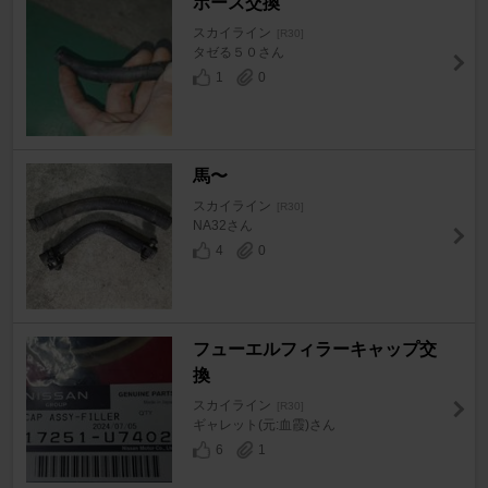
ホース交換
スカイライン
[R30]
タゼる５０さん
1
0
馬〜
スカイライン
[R30]
NA32さん
4
0
フューエルフィラーキャップ交
換
スカイライン
[R30]
ギャレット(元:血霞)さん
6
1