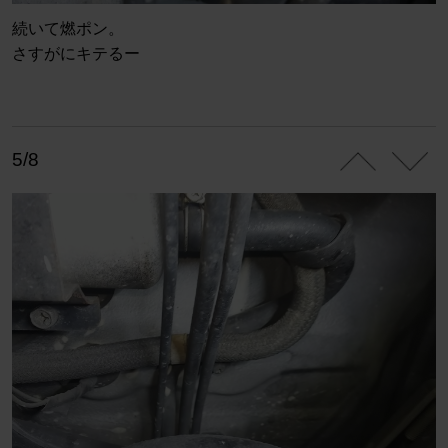
続いて燃ポン。
さすがにキテるー
5/8