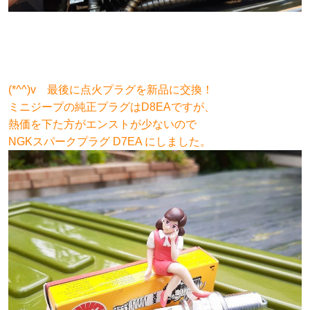
(*^^)v 最後に点火プラグを新品に交換！
ミニジープの純正プラグはD8EAですが、
熱価を下た方がエンストが少ないので
NGKスパークプラグ D7EA にしました。