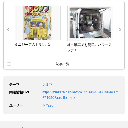
ミニジープのトランポ♪
軽自動車でも簡単にパワーア
ップ！
記事一覧
テーマ
クルマ
関連情報URL
https://minkara.carview.co.jp/userid/1431984/car/
2740502/profile.aspx
ユーザー
@Yasu !