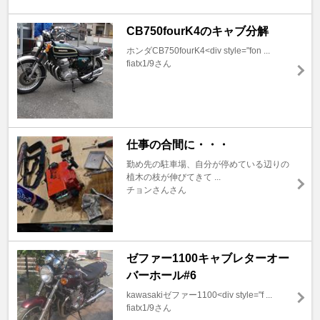
CB750fourK4のキャブ分解
ホンダCB750fourK4<div style="fon ...
fiatx1/9さん
仕事の合間に・・・
勤め先の駐車場、自分が停めている辺りの
植木の枝が伸びてきて ...
チョンさんさん
ゼファー1100キャブレターオー
バーホール#6
kawasakiゼファー1100<div style="f ...
fiatx1/9さん