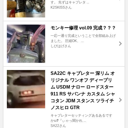
す。 先ずはキャブレタ ...
K2SKISSさん
モンキー修理 vol.09 完成？？？
一応一通り完成ということで全部組み上げ
ました。 圧縮OK、 ...
しびはげさん
SA22C キャブレター 深リム オ
リジナル ワンオフ ディープリ
ム USDM ナロー ロードスター
911 RS サバンナ カスタム シャ
コタン JDM スタンス ツライチ
ノスヒロ GTR
キャブレターセッティングあるあるです
かω❓『ぃゃっ聞かれ ...
SA22さん