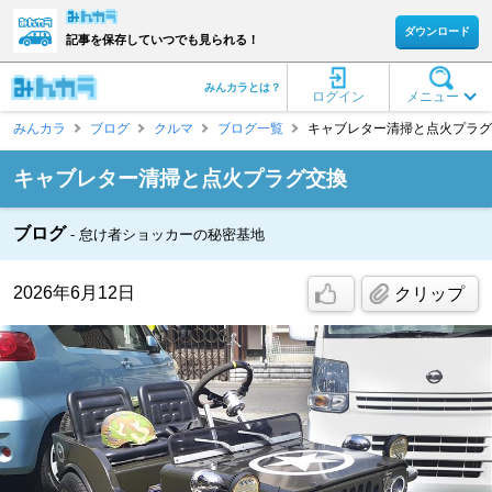
ダウンロード
記事を保存していつでも見られる！
みんカラとは？
ログイン
メニュー
みんカラ
ブログ
クルマ
ブログ一覧
キャブレター清掃と点火プラグ交換 
キャブレター清掃と点火プラグ交換
ブログ
怠け者ショッカーの秘密基地
2026年6月12日
クリップ