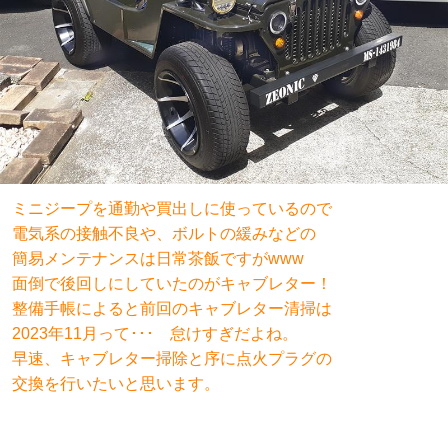
ミニジープを通勤や買出しに使っているので
電気系の接触不良や、
ボルトの緩み
などの
簡易メンテナンスは日常茶飯ですがwww
面倒で後回しにしていたのがキャブレター！
整備手帳によると前回のキャブレター清掃は
2023年11月って･･･
怠けすぎだよね。
早速、キャブレター掃除と
序に点火プラグの
交換
を行いたいと思います。