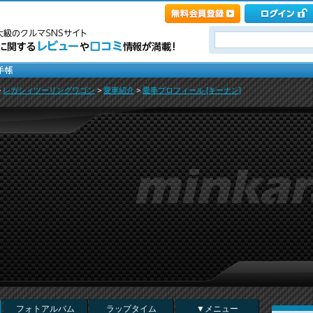
>
レガシィツーリングワゴン
>
愛車紹介
>
愛車プロフィール [キーナン]
フォトアルバム
ラップタイム
▼メニュー