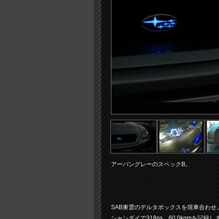
アーバングレーのスペックB。
SAB東雲のデルタボックスを現車合わせ
シャシダイで318ps 60.0kgmを記録