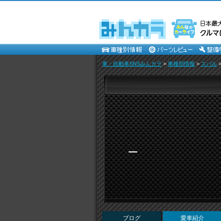
車・自動車SNSみんカラ
>
車種別情報
>
スバル
＿
ブログ
愛車紹介