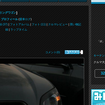
]
ーリングワゴン
プロフィール
(
愛車ログ
)
 (37)
|
フォトアルバム
|
フォト (11)
|
クルマレビュー
|
買い物記
録
|
ラップタイム
「///」
コメント(0)
キーナン
クルマ大
32