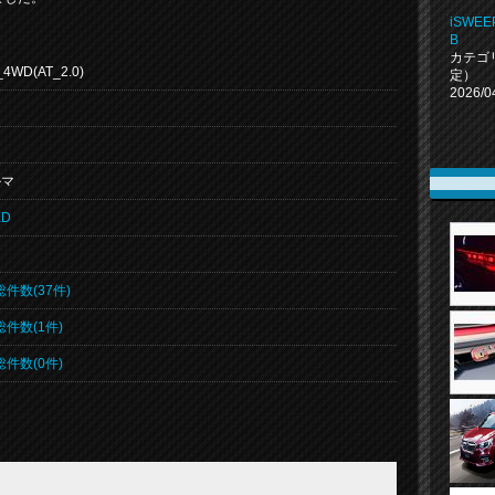
iSWEEP
B
カテゴ
_4WD(AT_2.0)
定）
2026/0
ルマ
ED
総件数(37件)
総件数(1件)
総件数(0件)