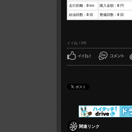
走行距離：
0
km
購入金額：
0
円
給油回数：
0
回
整備回数：
0
回
イイね！0件
関連リンク