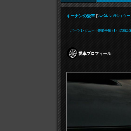
キーナンの愛車
[
スバル レガシィツ
パーツレビュー
|
整備手帳 (1)
|
燃費記録
愛車プロフィール