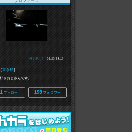
プロフィール
何シテル？
01/23 18:16
[
東京都
]
好きおじさんです。
1
198
フォロー
フォロワー