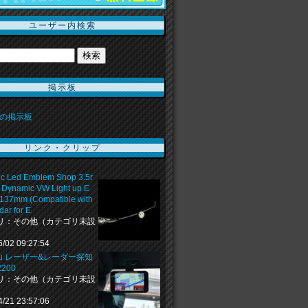
ユーザー内検索
掲示板
の掲示板
リンク・クリップ
c Led Emblem Shop 3.5r
 Dynamic VW Light up E
137mm (Compatible with
ar for E
リ：その他（カテゴリ未設
6/02 09:27:54
teru レーザー&レーダー探知
200
リ：その他（カテゴリ未設
4/21 23:57:06