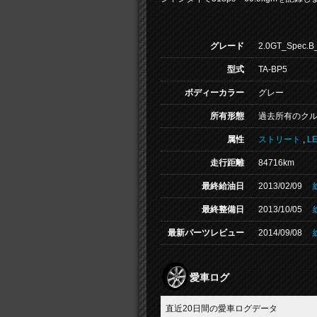
グレード
2.0GT_Spec.B
型式
TA-BP5
ボディーカラー
グレー
所有形態
過去所有のク
属性
ストリート
,
L
走行距離
84716km
最終給油日
2013/02/09
最終整備日
2013/10/05
最新パーツレビュー
2014/09/08
愛車ログ
直近20日間の愛車ログデータ