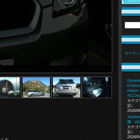
キーナン
Dynami
d Gene
mblem 
ACC/rad
カテゴ
定）
2026/0
Yupi
機 zk2
カテゴ
定）
。
2026/0
しました。