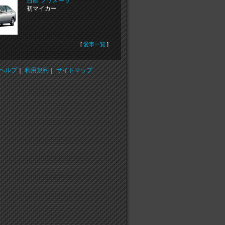
日産 プリメーラ
初マイカー
[
愛車一覧
]
ヘルプ
｜
利用規約
｜
サイトマップ