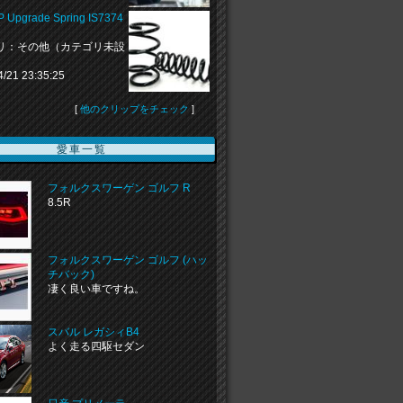
 Upgrade Spring IS7374
リ：その他（カテゴリ未設
4/21 23:35:25
[
他のクリップをチェック
]
愛車一覧
フォルクスワーゲン ゴルフ R
8.5R
フォルクスワーゲン ゴルフ (ハッ
チバック)
凄く良い車ですね。
スバル レガシィB4
よく走る四駆セダン