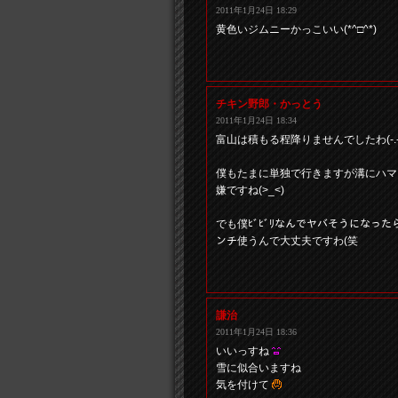
2011年1月24日 18:29
黄色いジムニーかっこいい(*^□^*)
チキン野郎・かっとう
2011年1月24日 18:34
富山は積もる程降りませんでしたわ(-.-;
僕もたまに単独で行きますが溝にハマ
嫌ですね(>_<)
でも僕ﾋﾞﾋﾞﾘなんでヤバそうになった
ンチ使うんで大丈夫ですわ(笑
謙治
2011年1月24日 18:36
いいっすね
雪に似合いますね
気を付けて