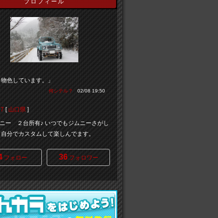
プロフィール
々物色しています。」
何シテル？
02/08 19:50
7
[
山口県
]
ニー ２台所有♪ いつでもジムニーさがし
。 自分でカスタムして楽しんでます。
4
36
フォロー
フォロワー