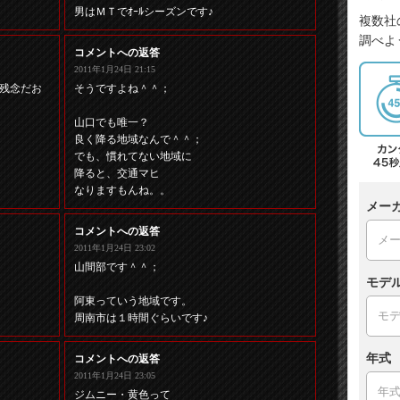
男はＭＴでｵｰﾙシーズンです♪
複数社
調べよ
コメントへの返答
2011年1月24日 21:15
残念だお
そうですよね＾＾；
山口でも唯一？
良く降る地域なんで＾＾；
でも、慣れてない地域に
降ると、交通マヒ
なりますもんね。。
メー
コメントへの返答
2011年1月24日 23:02
山間部です＾＾；
モデ
阿東っていう地域です。
周南市は１時間ぐらいです♪
年式
コメントへの返答
2011年1月24日 23:05
ジムニー・黄色って