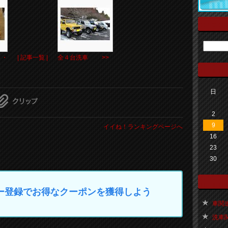
・・
| 記事一覧 |
全４台洗車 >>
日
2
9
イイね！ランキングページへ
16
23
30
マイカー登録でお得なクーポンを獲得しよう
車関連 
洗車関連