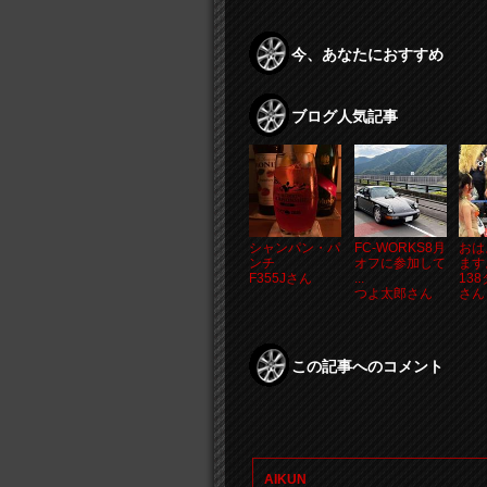
今、あなたにおすすめ
ブログ人気記事
シャンパン・パ
FC-WORKS8月
おは
ンチ
オフに参加して
ます
F355Jさん
...
13
つよ太郎さん
さん
この記事へのコメント
AIKUN