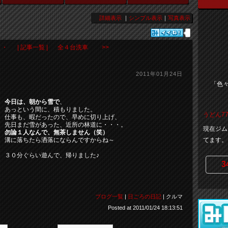
詳細表示
｜
シンプル表示
｜
写真表示
・・
| 記事一覧 |
全４台洗車 >>
2011年01月24日
「色
今日は、朝から雪で
、
あっという間に、積もりました。
うどん77
仕事も、暇だったので、早めに切り上げ、
先日まだ雪があった、近所の林道に・・・。
現在ジム
勿論１人なんで、無茶しません（笑）
溝に落ちたら洒落にならんですからね～
てます
３０分ぐらい遊んで、帰りました♪
3
ブログ一覧
|
日ごろの日記
| クルマ
Posted at 2011/01/24 18:13:51