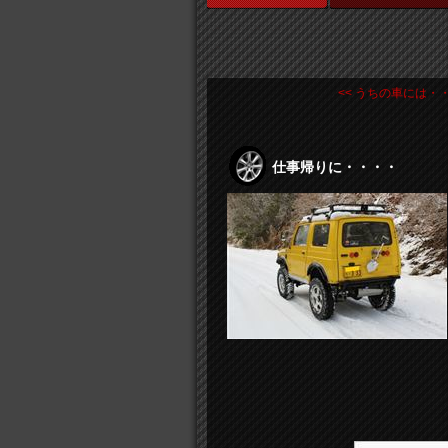
<< うちの車には・
仕事帰りに・・・・