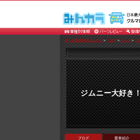
車・自動車SNSみんカラ
>
ブログ
>
クルマ
>
ブ
ジムニー大好き
ブログ
愛車紹介