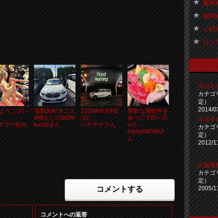
趣味関連
旅関連 
ＬED関
日ごろ
今日も
カテゴ
定）
2014/0
ようござい
蒲郡浜町テニス
2026年8月9日
新鮮な海鮮丼を
。
&懐かしのBGM
(日)
食べに下田へG
小ネタ
8タワー観光
kurajiさん
ハチナナさん
o💨 ...
カテゴ
bighand045さ
定）
ん
2012/1
古屋敷
カテゴ
定）
コメントする
2005/1
コメントへの返答