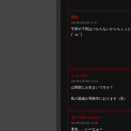
澪助
2011年1月24日 21:07
宇部や下関はつもらないからちょっと
(´･ω･`)
ニョーピン
2011年1月24日 22:54
山間部にお住まいですか？
私の親戚が周南市におります（笑）
モンスタージムニー
2011年1月24日 22:56
黄色……いーなぁー