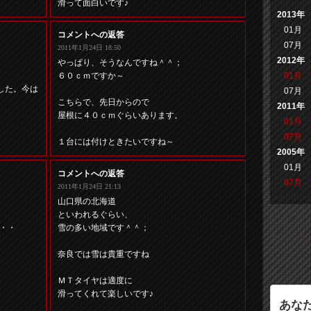
滑って面白いです♪
2013年
01月
コメントへの返答
07月
2011年1月24日 18:50
2012年
やっぱり、そうなんですね＾＾；
６０ｃｍですか～
01月
ました。今は
07月
こちらで、先日からので
2011年
屋根に４０ｃｍぐらいあります。
01月
07月
１台には付けときたいですね～
2005年
01月
コメントへの返答
07月
2011年1月24日 21:13
山口県の北海道
といわれるぐらい、
・・
雪の多い地域です＾＾；
奈良では雪は貴重ですね
ＭＴタイヤは適度に
滑ってくれて楽しいです♪
あな