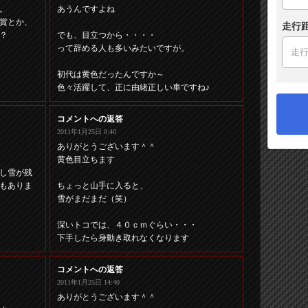
た。
あうんですよね
賞とか、
走行
？
でも、目立つから・・・・
って辞める人も多いみたいですが。
初代は黄色だったんですか～
色々活躍して、正に由緒正しい車ですね♪
コメントへの返答
2011年1月25日 0:40
ありがとうございます＾＾
黄色目立ちます
し雪が残
もありま
ちょっと山手に入ると、
雪がまだまだ（笑）
深いトコでは、４０ｃｍぐらい・・・
下手したら身動き取れなくなります
コメントへの返答
2011年1月25日 14:40
ありがとうございます＾＾