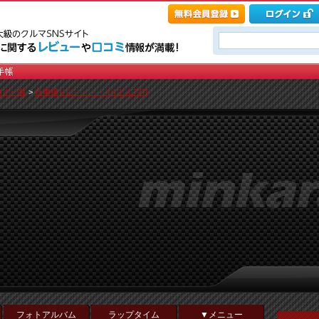
ログ一覧
>
仕事帰りに・・・・ [うどん777]
！
フォトアルバム
ラップタイム
▼メニュー