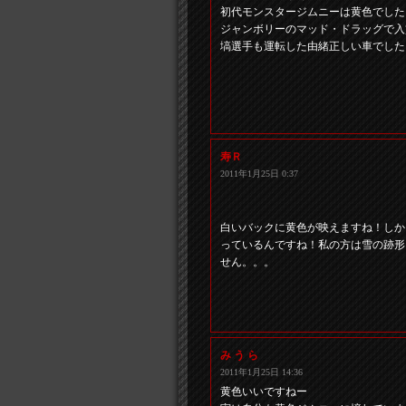
初代モンスタージムニーは黄色でし
ジャンボリーのマッド・ドラッグで入
塙選手も運転した由緒正しい車でした
寿Ｒ
2011年1月25日 0:37
白いバックに黄色が映えますね！しか
っているんですね！私の方は雪の跡形
せん。。。
み う ら
2011年1月25日 14:36
黄色いいですねー