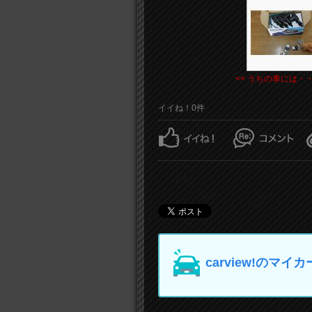
<< うちの車には・
イイね！0件
carview!の