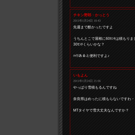
チキン野郎・かっとう
2011年1月24日 18:43
先週まで酷かったですよ
うちんとこで屋根に60ｾﾝﾁは積もり
30ｾﾝﾁくらいかな？
ﾊｲﾘあると便利ですよ♪
いもよん
2011年1月24日 21:06
やっぱり雪積もるんですね
奈良県はめったに積もらないですわ・
MTタイヤで雪大丈夫なんですか？