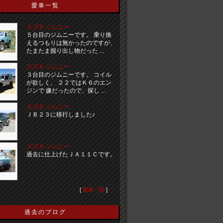
愛車一覧
スズキ ジムニー
５台目のジムニーです。 乗り換
えるつもりは無かったのですが、
たまたま掘り出し物だった ...
スズキ ジムニー
３台目のジムニーです。 コイル
が欲しく、 ２２ではＫ６のエン
ジンで 嫌だったので、探し ...
スズキ ジムニー
ＪＢ２３に移行しました♪
スズキ ジムニー
過去に仕上げたＪＡ１１Ｃです。
[
愛車一覧
]
過去のブログ