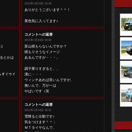
2011年1月24日 18:38
ありがとうございます＾＾！
黄色気に入ってます♪
コメントへの返答
2011年1月24日 18:40
)
富山積もらないんですか？
積もりそうなイメージ
るとかは
あるんですが・・・。
調子乗りすぎると、、
らすぐウイ
溝に・・・
ウィンチあれば良いんですが、
無いんで、万が一は
やばいです（笑
コメントへの返答
2011年1月24日 18:42
雪降ると出動です♪
気をつけます＾＾；
ＭＴタイヤなんで、