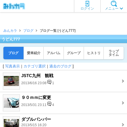
ログイン
メニュー
みんカラ
ブログ
ブログ一覧 [うどん777]
うどん777
ラップ
ブログ
愛車紹介
アルバム
グループ
ヒストリ
タイム
[
写真表示
｜
カテゴリ選択
｜
過去のブログ
]
JSTC九州 観戦
2013/6/16 23:08
1
９０ｍｍに変更
2013/5/31 23:11
4
ダブルバンパー
2013/5/15 16:20