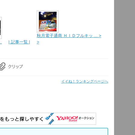
秋月電子通商 ＨＩＤフルキッ ... >
.
| 記事一覧 |
>
イイね！ランキングページへ