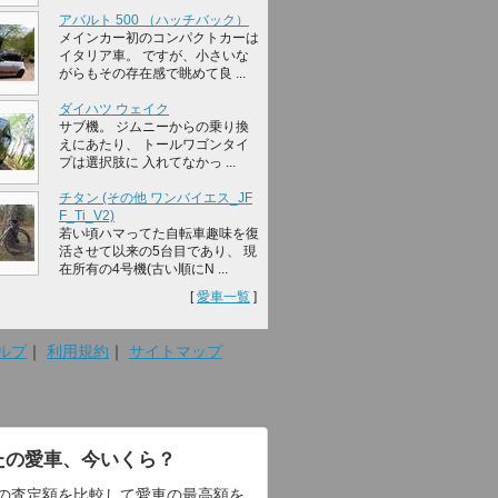
アバルト 500 （ハッチバック）
メインカー初のコンパクトカーは
イタリア車。 ですが、小さいな
がらもその存在感で眺めて良 ...
ダイハツ ウェイク
サブ機。 ジムニーからの乗り換
えにあたり、 トールワゴンタイ
プは選択肢に 入れてなかっ ...
チタン (その他 ワンバイエス_JF
F_Ti_V2)
若い頃ハマってた自転車趣味を復
活させて以来の5台目であり、 現
在所有の4号機(古い順にN ...
[
愛車一覧
]
ルプ
｜
利用規約
｜
サイトマップ
たの愛車、今いくら？
の査定額を比較して愛車の最高額を