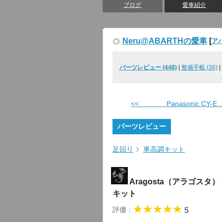
ブログ
愛車紹介
Neru@ABARTHの愛車
[
ア
パーツレビュー (448)
|
整備手帳 (36)
|
<< Panasonic CY-E ..
パーツレビュー
足回り
車高調キット
Aragosta（アラゴスタ）
キット
評価：
5