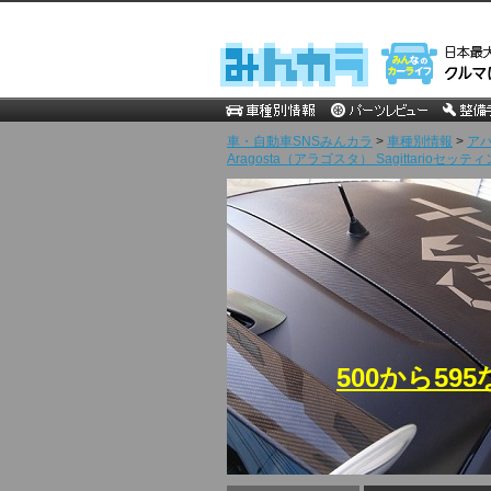
車・自動車SNSみんカラ
>
車種別情報
>
ア
Aragosta（アラゴスタ） Sagittarioセ
500から595な