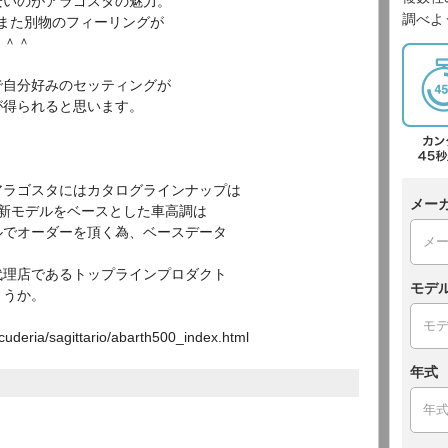
安いのがアラゴスタの魅力。
調べよ
また別物のフィーリングが
。＾＾
で自分好みのセッティングが
が得られると思います。
アラゴスタにはカタログラインナップは
メー
新モデルをベースとした車高調は
ルでオーダーを頂く為、ベースデータ
代理店であるトップラインプロダクト
モデ
ょうか。
ria/sagittario/abarth500_index.html
年式