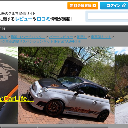
バルト
>
500 （ハッチバック）
>
パーツレビュー
>
足回り
>
車高調キット
>
ッティング車高調整サスペンションキット [Neru@ABARTH]
CarLife。