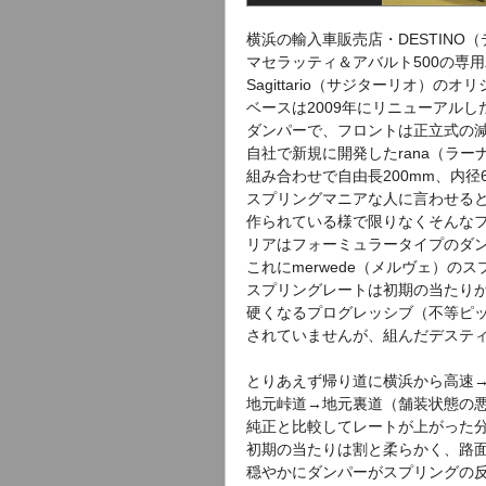
横浜の輸入車販売店・DESTINO
マセラッティ＆アバルト500の専
Sagittario（サジターリオ）
ベースは2009年にリニューアル
ダンパーで、フロントは正立式の減
自社で新規に開発したrana（ラー
組み合わせで自由長200mm、内径65Φ
スプリングマニアな人に言わせると
作られている様で限りなくそんな
リアはフォーミュラータイプのダン
これにmerwede（メルヴェ）の
スプリングレートは初期の当たり
硬くなるプログレッシブ（不等ピ
されていませんが、組んだデスティ
とりあえず帰り道に横浜から高速
地元峠道→地元裏道（舗装状態の
純正と比較してレートが上がった
初期の当たりは割と柔らかく、路
穏やかにダンパーがスプリングの