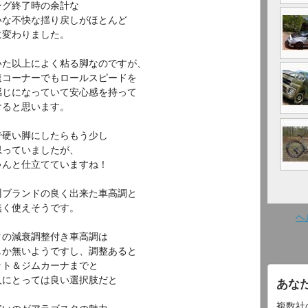
ング終了時の余計な
いな不快な揺り戻しがほとんど
に変わりました。
いた以上によく粘る脚なのですが、
速コーナーでもロールスピードを
感じになっていて安心感を持って
けると思います。
で硬い脚にしたらもう少し
思っていましたが、
ゃんと仕立てていますね！
州ブランドの良く出来た車高調と
無く使えそうです。
ヘ
クの減衰調整付き車高調は
しか無いようですし、調整あると
ット＆ジムカーナまでと
人にとっては良い選択肢だと
あな
複数社