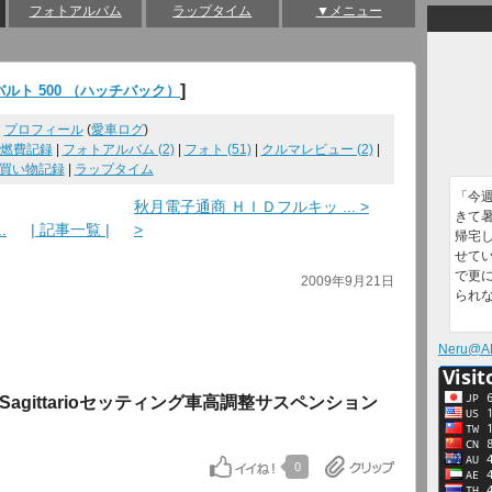
フォトアルバム
ラップタイム
▼メニュー
]
バルト 500 （ハッチバック）
プロフィール
(
愛車ログ
)
燃費記録
|
フォトアルバム (2)
|
フォト (51)
|
クルマレビュー (2)
|
買い物記録
|
ラップタイム
「今
秋月電子通商 ＨＩＤフルキッ ... >
きて暑
.
| 記事一覧 |
>
帰宅
せて
で更
2009年9月21日
られ
Neru@A
 Sagittarioセッティング車高調整サスペンション
0