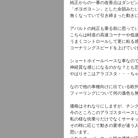
純正からの一番の改善点はダンピ
「ポヨポヨ～ン」とした余韻みた
無くなっていて引き締まった動き
アバルトの純正も乗る前に思って
こちらは峠道の高速コーナーや低
うまくコントロールして更に粘る
コーナリングスピードを上げてい
ショートホイールベースな車なの
神経質な感じになるのかな？とも
やはりそこはアラゴスタ・・・ち
なので他の車種向けに出ている欧
フィーリングについて何の遜色も
価格はそれなりにしますが、チン
今のところこのアラゴスタベース
私の様な街乗りだけでなくサーキ
その時に応じて動きの要求が違う
思います。