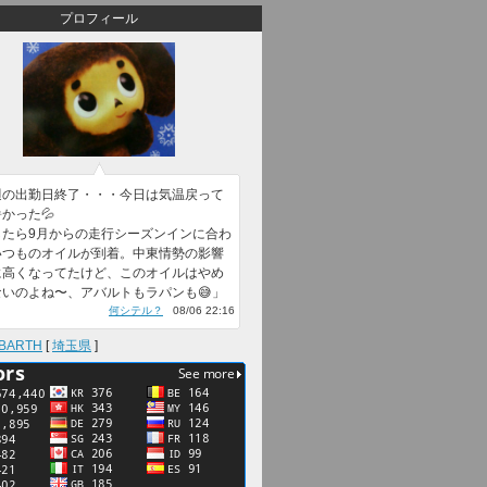
プロフィール
週の出勤日終了・・・今日は気温戻って
かった💦
したら9月からの走行シーズンインに合わ
いつものオイルが到着。中東情勢の影響
に高くなってたけど、このオイルはやめ
ないのよね〜、アバルトもラパンも😅」
何シテル？
08/06 22:16
BARTH
[
埼玉県
]