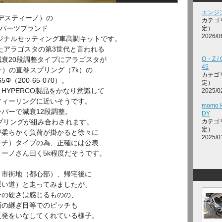
エンジ
（デスティーノ）の
カテゴ
用パーツブランド
定）
2026/0
のオリジナルセッティング車高調キットです。
したアラゴスタの第3世代と言われる
衰20段調整タイプにアラゴスタが
O・Z / 
45
ナ）の直巻スプリング（7k）の
カテゴ
（200-65-070）。
定）
HYPERCO製品をかなり意識して
2025/0
フィーリングに近いそうです。
momo H
パーで減衰12段調整。
DY
スプリングが組み合わされます。
カテゴ
定）
が柔らかく負荷が掛かると徐々に
2025/0
ッチ）タイプの為、正確には公表
ーノさん曰く5k程度だそうです。
→市街地（都心部）、帰宅後に
悪い道）と走ってみましたが、
分の硬さは感じるものの、
面の継ぎ目等でのピッチも
反発をいなしてくれている様子。