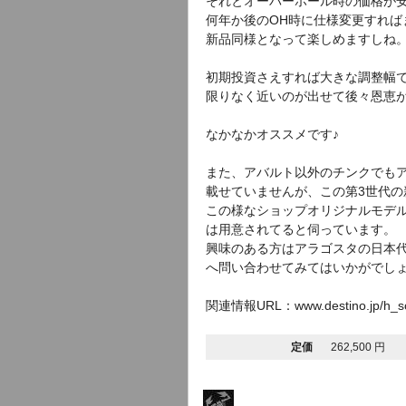
それとオーバーホール時の価格が
何年か後のOH時に仕様変更すれば
新品同様となって楽しめますしね
初期投資さえすれば大きな調整幅
限りなく近いのが出せて後々恩恵
なかなかオススメです♪
また、アバルト以外のチンクでも
載せていませんが、この第3世代の
この様なショップオリジナルモデ
は用意されてると伺っています。
興味のある方はアラゴスタの日本
へ問い合わせてみてはいかがでし
関連情報URL：www.destino.jp/h_scude
定価
262,500 円