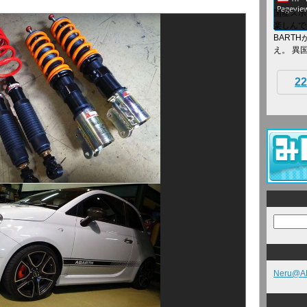
国産スポ
楽しんで
BART
え。 異国
22
Neru@