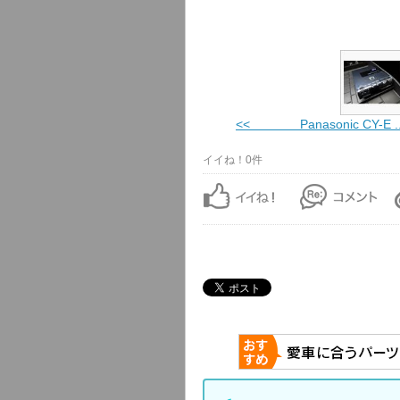
<< Panasonic CY-E ..
イイね！0件