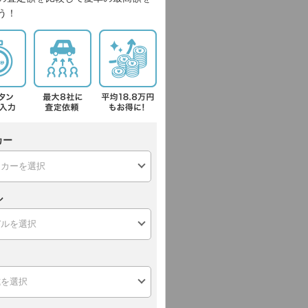
う！
カー
ル