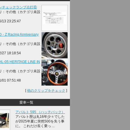
ンチェックランプ点灯⑥
リ：その他（カテゴリ未設
6/13 23:25:47
O・Z Racing Anniversary
リ：その他（カテゴリ未設
2/27 18:18:54
L-05 HERITAGE LINE IN
リ：その他（カテゴリ未設
1/01 07:51:48
[
他のクリップをチェック
]
愛車一覧
アバルト 595 （ハッチバック）
アバルト歴は丸16年少々でした
が2025年夏に突然500を失う事
に。 これだけ長く乗っ ...