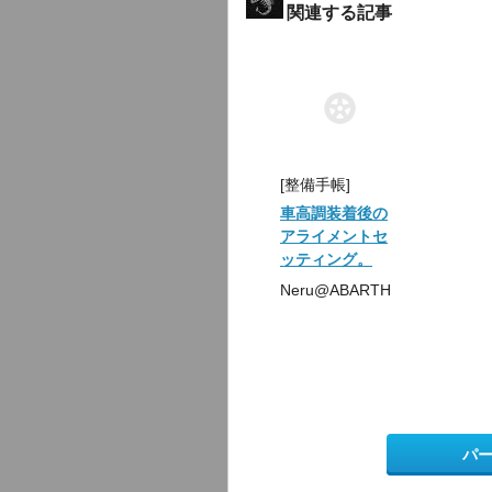
関連する記事
[整備手帳]
車高調装着後の
アライメントセ
ッティング。
Neru@ABARTH
パ