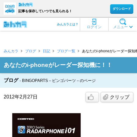
ダウンロード
記事を保存していつでも見られる！
みんカラとは？
ログイン
メニュー
みんカラ
ブログ
日記
ブログ一覧
あなたのi-phoneがレーダー探知機
あなたのi-phoneがレーダー探知機に！！
ブログ
BINGOPARTS－ビンゴパーツ－のページ
2012年2月27日
クリップ