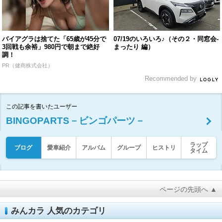
バイアグラは捨てた「65歳が45分で
07/19のいろいろ♪（その２・同窓会-
3回戦も余裕」980円で朝まで絶好
まったり 編）
調！
PR（健商株式会社）
Recommended by
この記事を書いたユーザー
BINGOPARTS－ビンゴパーツ－
ラップ
ブログ
愛車紹介
アルバム
グループ
ヒストリ
タイム
ページの先頭へ ▲
みんカラ 人気のカテゴリ