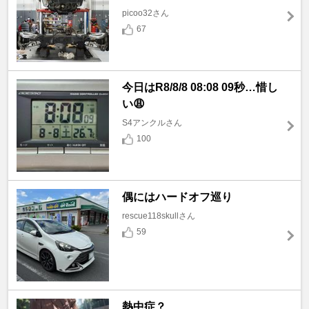
picoo32さん
67
今日はR8/8/8 08:08 09秒…惜し
い😩
S4アンクルさん
100
偶にはハードオフ巡り
rescue118skullさん
59
熱中症？