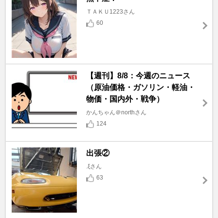
ＴＡＫＵ1223さん
60
【週刊】8/8：今週のニュース
（原油価格・ガソリン・軽油・
物価・国内外・戦争）
かんちゃん＠northさん
124
出張②
.ξさん
63