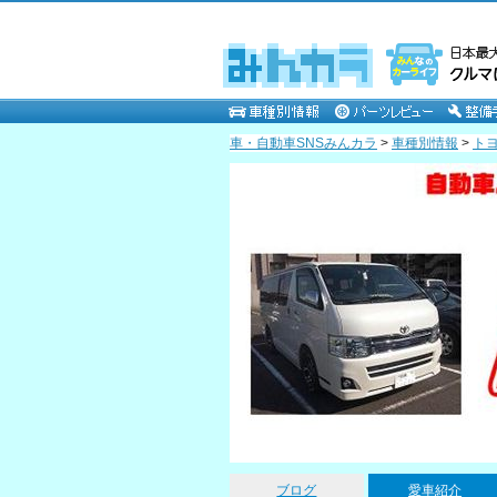
車・自動車SNSみんカラ
>
車種別情報
>
ト
BINGOPARTS－ビンゴパーツ－のページ
ブログ
愛車紹介