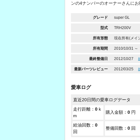
ンの4ナンバーのオーナーさんにお
グレード
super GL
型式
TRH200V
所有形態
現在所有(メイン
所有期間
2010/10/31 ～
最終整備日
2012/10/27
最新パーツレビュー
2012/03/25
愛車ログ
直近20日間の愛車ログデータ
走行距離：
0
k
購入金額：
0
円
m
給油回数：
0
整備回数：
0
回
回