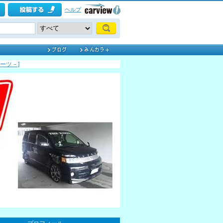
ヘルプ
パーツ－]