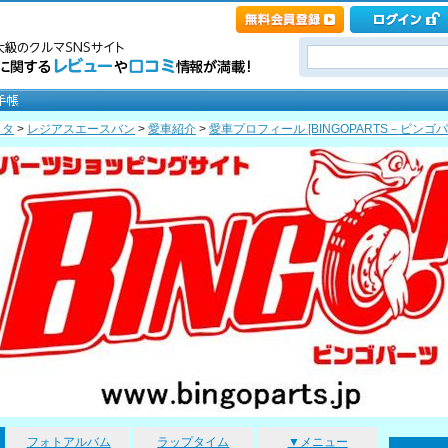
ヨタ
>
レジアスエースバン
>
愛車紹介
>
愛車プロフィール [BINGOPARTS－ビンゴ
フォトアルバム
ラップタイム
▼メニュー