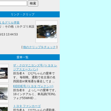
リンク・クリップ
よるグリル塗装
リ：その他（カテゴリ未設
6/13 13:44:53
[
他のクリップをチェック
]
愛車一覧
ザ・クロマニヨンズ号 (トヨタ レ
ジアスエースバン)
担当者Ａ ひびちゃんの愛車で
す。 毎朝晩、通勤で名古屋の名
四国道or東海通を爆走してま ...
KIDDIE号 (トヨタ ヴォクシー)
担当者Ｂ よっしーの愛車です。
18インチアルミ、車高調(TEIN)､
フォグ55WHID ...
トヨタ ファンカーゴ
担当者Ａ ひびちゃんの通勤車。