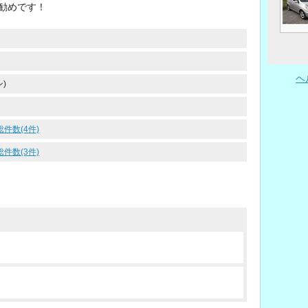
勧めです！
ヘ
)
総件数(4件)
総件数(3件)