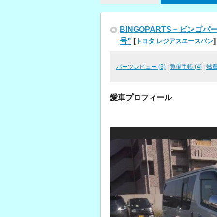
BINGOPARTS－ビンゴ
号"
[
]
トヨタ レジアスエースバン
パーツレビュー (3)
|
整備手帳 (4)
|
燃
愛車プロフィール