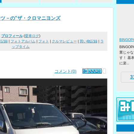
パーツ－の"ザ・クロマニヨンズ
プロフィール
(
愛車ログ
)
BINGO
費記録
|
フォトアルバム
|
フォト
|
クルマレビュー
|
買い物記録
|
ラ
ップタイム
BING
業じゃな
す！ 基
に楽...
コメント(0)
3