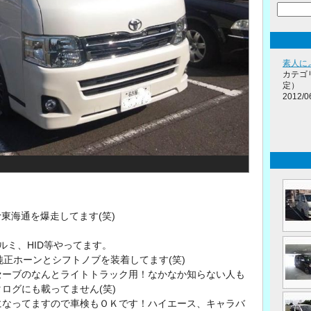
素人に
カテゴ
定）
2012/0
。
東海通を爆走してます(笑)
ルミ、HID等やってます。
純正ホーンとシフトノブを装着してます(笑)
セーブのなんとライトトラック用！なかなか知らない人も
ログにも載ってません(笑)
になってますので車検もＯＫです！ハイエース、キャラバ