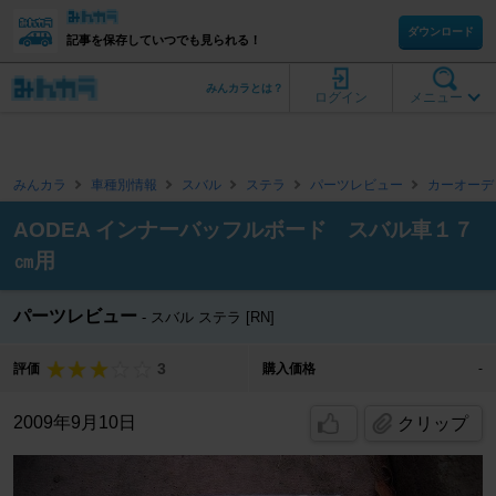
ダウンロード
記事を保存していつでも見られる！
みんカラとは？
ログイン
メニュー
みんカラ
車種別情報
スバル
ステラ
パーツレビュー
カーオーデ
AODEA インナーバッフルボード スバル車１７
㎝用
パーツレビュー
スバル ステラ [RN]
3
評価
購入価格
-
2009年9月10日
クリップ