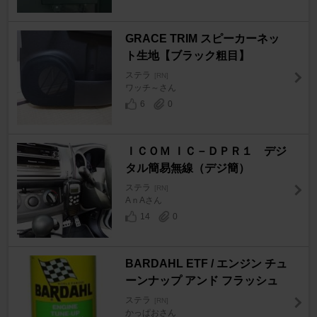
GRACE TRIM スピーカーネッ
ト生地【ブラック粗目】
ステラ
[RN]
ワッチ～さん
6
0
ＩＣＯＭ ＩＣ－ＤＰＲ１ デジ
タル簡易無線（デジ簡）
ステラ
[RN]
AｎAさん
14
0
BARDAHL ETF / エンジン チュ
ーンナップ アンド フラッシュ
ステラ
[RN]
かっぱおさん