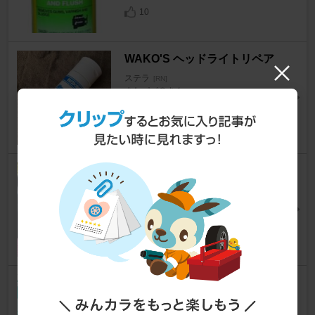
10
WAKO'S ヘッドライトリペア
ステラ
[RN]
まなパパ＠さん
17
PIAA FLAT WIPER
ステラ
[RN]
めしざわさん
9
PIAA SAFETY AIR FILTER / エ
アフィルター