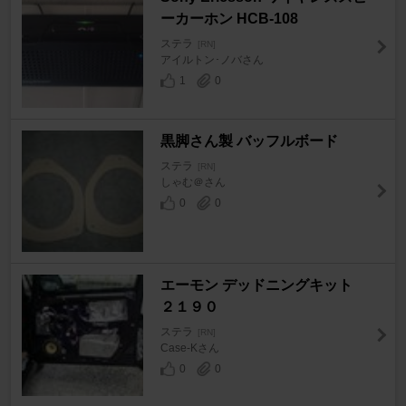
ーカーホン HCB-108
ステラ
[RN]
アイルトン･ノバさん
1
0
黒脚さん製 バッフルボード
ステラ
[RN]
しゃむ＠さん
0
0
エーモン デッドニングキット
２１９０
ステラ
[RN]
Case-Kさん
0
0