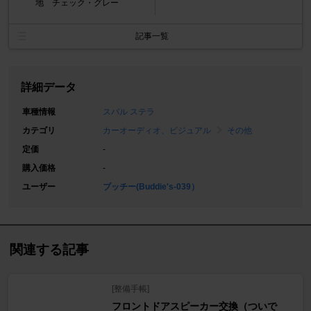
地 チェック・グレー
記事一覧
詳細データ
車種情報
スバル ステラ
カテゴリ
カーオーディオ、ビジュアル
その他
定価
-
購入価格
-
ユーザー
ブッチー(Buddie's-039）
関連する記事
[整備手帳]
フロントドアスピーカー交換（ついで