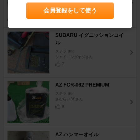
ステラ
[RN]
Mamo345さん
会員登録をして使う
8
SUBARU イグニッションコイ
ル
ステラ
[RN]
シャイニングヤジさん
7
AZ FCR-062 PREMIUM
ステラ
[RN]
さむらいBSさん
8
AZ ハンマーオイル