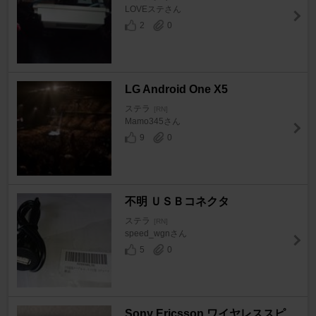
LOVEステさん
2
0
LG Android One X5
ステラ
[RN]
Mamo345さん
9
0
不明 ＵＳＢコネクタ
ステラ
[RN]
speed_wgnさん
5
0
Sony Ericsson ワイヤレススピ