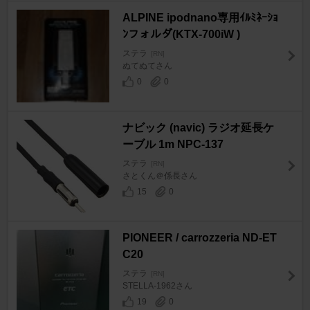
ALPINE ipodnano専用ｲﾙﾐﾈｰｼｮ
ﾝフォルダ(KTX-700iW )
ステラ
[RN]
ぬてぬてさん
0
0
ナビック (navic) ラジオ延長ケ
ーブル 1m NPC-137
ステラ
[RN]
さとくん＠係長さん
15
0
PIONEER / carrozzeria ND-ET
C20
ステラ
[RN]
STELLA-1962さん
19
0