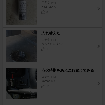
ステラ
[RN]
HYamaさん
8
入れ替えた
ステラ
[RN]
うちうぢん様さん
1
点火時期をあれこれ変えてみる
ステラ
[RN]
Yamaeさん
13