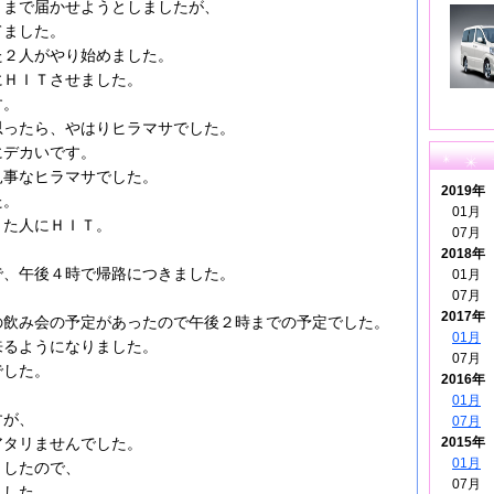
トまで届かせようとしましたが、
てました。
た２人がやり始めました。
にＨＩＴさせました。
す。
思ったら、やはりヒラマサでした。
にデカいです。
見事なヒラマサでした。
2019年
た。
01月
きた人にＨＩＴ。
07月
2018年
で、午後４時で帰路につきました。
01月
07月
2017年
の飲み会の予定があったので午後２時までの予定でした。
01月
来るようになりました。
07月
でした。
2016年
01月
すが、
07月
2015年
アタリませんでした。
01月
Ｔしたので、
07月
ました。