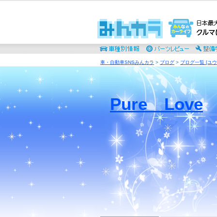
車・自動車SNSみんカラ
>
ブログ
>
ブログ一覧 [ユウ
Pure Love