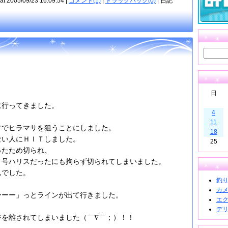
at 2005/09/23 16:09:54 |
コメント(1)
|
トラックバック(0)
| 日記
日
に行ってきました。
4
11
方でヒラマサを狙うことにしました。
18
ない人にＨＩＴしました。
25
ったため切られ、
０号ハリスだったにも拘らず切られてしまいました。
んでした。
釣り道
カメラ
ーーー」っとラインが出て行きました。
エクス
デリカ
ジを離されてしまいました（￣∇￣；）！！