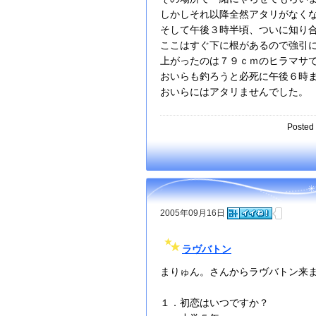
しかしそれ以降全然アタリがなく
そして午後３時半頃、ついに知り
ここはすぐ下に根があるので強引
上がったのは７９ｃｍのヒラマサ
おいらも釣ろうと必死に午後６時
おいらにはアタリませんでした。
Posted 
2005年09月16日
ラヴバトン
まりゅん。さんからラヴバトン来
１．初恋はいつですか？