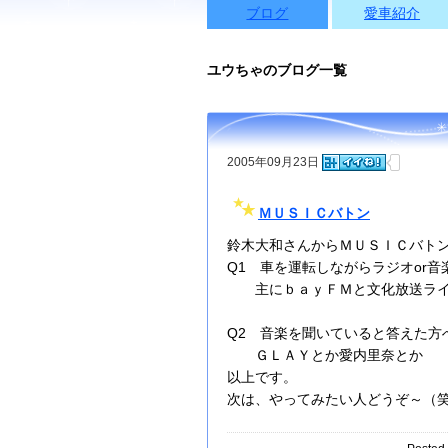
ブログ
愛車紹介
ユウちゃのブログ一覧
2005年09月23日
ＭＵＳＩＣバトン
鈴木大和さんからＭＵＳＩＣバト
Q1 車を運転しながらラジオor
主にｂａｙＦＭと文化放送ライ
Q2 音楽を聞いていると答えた方
ＧＬＡＹとか愛内里奈とか
以上です。
次は、やってみたい人どうぞ～（