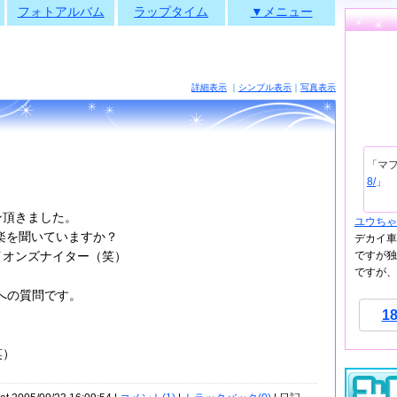
フォトアルバム
ラップタイム
▼メニュー
詳細表示
｜
シンプル表示
｜
写真表示
「マ
8/
」
ン頂きました。
ユウちゃ
音楽を聞いていますか？
デカイ車
ですが独
オンズナイター（笑）
ですが、
への質問です。
1
笑）