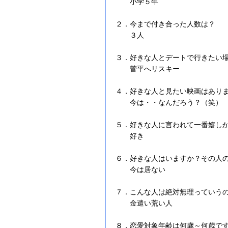
小学５年
２．今まで付き合った人数は？
３人
３．好きな人とデートで行きたい
菅平へリスキー
４．好きな人と見たい映画はあり
今は・・なんだろう？（笑）
５．好きな人に言われて一番嬉し
好き
６．好きな人はいますか？その人
今は居ない
７．こんな人は絶対無理っていう
金遣い荒い人
８．恋愛対象年齢は何歳～何歳で