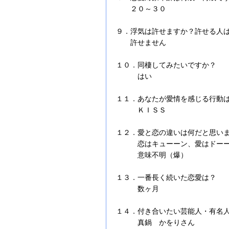
２０～３０
９．浮気は許せますか？許せる人
許せません
１０．同棲してみたいですか？
はい
１１．あなたが愛情を感じる行動
ＫＩＳＳ
１２．愛と恋の違いは何だと思い
恋はキューーン、愛はドーー
意味不明（爆）
１３．一番長く続いた恋愛は？
数ヶ月
１４．付き合いたい芸能人・有名
真鍋 かをりさん