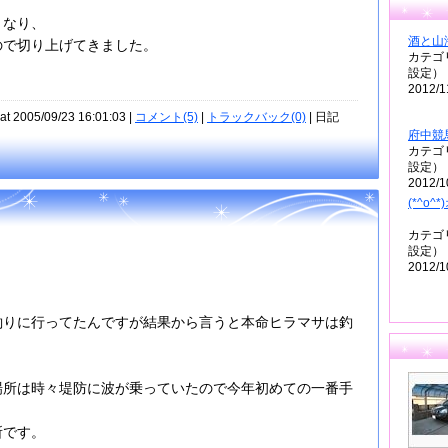
くなり、
酒と山
ので切り上げてきました。
カテゴ
設定）
2012/1
at 2005/09/23 16:01:03 |
コメント(5)
|
トラックバック(0)
| 日記
府中競
カテゴ
設定）
2012/1
(*^o^*
カテゴ
設定）
2012/1
釣りに行ってたんですが結果から言うと本命ヒラマサは釣
場所は時々堤防に波が乗っていたので今年初めての一番手
所です。