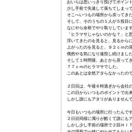
おいらは思いっきり投げてポイン
少し手前で失速して落ちてしまっ
そこへいつもの場所から戻ってき
そして、そのうちの１人が５投目
なにやら余裕でやり取りしていま
「ヒラマサじゃないのかな？」と
浮いてきたのを見ると、見るから
上がったのを見ると、９２ｃｍの
俄然やる気になり遠投し続けまし
そして１時間後、あとから戻って
７７ｃｍのヒラマサでした。
このあとは全然アタらなかったの
２日目は、午後６時過ぎから会社
この日からいつものポイントで出
しかし誰にもアタリがありません
今日もいつもの場所に行ったんで
２日目同様に濁りが酷くて誰にも
しかし少し手前の場所で２回ＨＩ
その場所で一緒にやらせてもらい