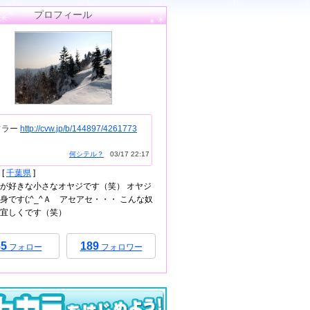
プロフィール
フラー
http://cvw.jp/b/144897/4261773
何シテル？
03/17 22:17
[
千葉県
]
が好きな小さなオヤジです（笑） オヤジ
身です(;^_^Ａ アセアセ・・・ こんな奴
宜しくです（笑）
85
189
フォロー
フォロワー