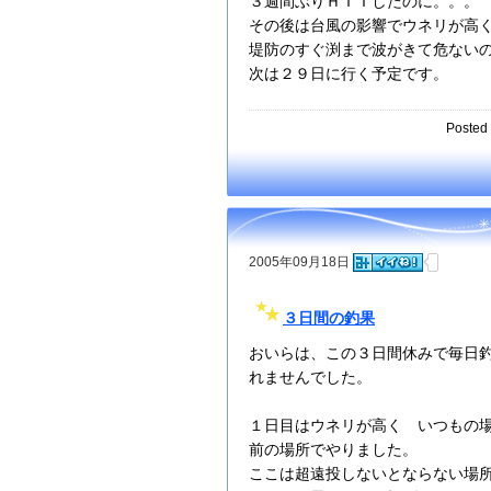
３週間ぶりＨＩＴしたのに。。。
その後は台風の影響でウネリが高
堤防のすぐ渕まで波がきて危ない
次は２９日に行く予定です。
Posted 
2005年09月18日
３日間の釣果
おいらは、この３日間休みで毎日
れませんでした。
１日目はウネリが高く いつもの
前の場所でやりました。
ここは超遠投しないとならない場