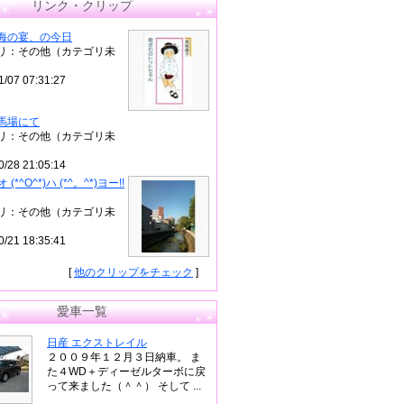
リンク・クリップ
海の宴、の今日
リ：その他（カテゴリ未
1/07 07:31:27
馬場にて
リ：その他（カテゴリ未
0/28 21:05:14
)オ (*^O^*)ハ (*^。^*)ヨー!!
リ：その他（カテゴリ未
0/21 18:35:41
[
他のクリップをチェック
]
愛車一覧
日産 エクストレイル
２００９年１２月３日納車。 ま
た４WD＋ディーゼルターボに戻
って来ました（＾＾） そして ...