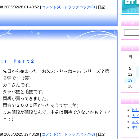
at 2006/02/28 01:40:52 |
コメント(4)
|
トラックバック(0)
| 日記
日
￣；） Ｐａｒｔ２
5
先日から始まった「お久ぶ～り～ね～♪」シリーズ？第
12
２弾です（笑）
19
カニさんです。
26
タラバ蟹と毛蟹です。
両親が買ってきました。
両方で２０００円だったそうです（笑）
釣り道
まあ値段が値段なんで、中身は期待できないかも？（＾
カメラ
＾；）
エクス
デリカ
at 2006/02/25 19:40:28 |
コメント(7)
|
トラックバック(0)
| 日記