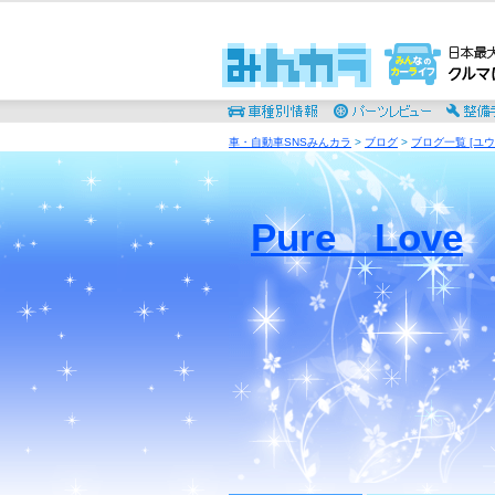
車・自動車SNSみんカラ
>
ブログ
>
ブログ一覧 [ユウ
Pure Love