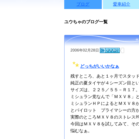
ブログ
愛車紹介
ユウちゃのブログ一覧
2006年02月28日
どっちがいいかなぁ
残すところ、あと１ヶ月でスタッ
純正の夏タイヤが４シーズン目と
サイズは、２２５／５５－Ｒ１７
ミシュラン党なんで「ＭＸＶ８」
ミシュランＨＰによるとＭＸＶ８
とパイロット プライマシーの方
実際のところＭＸＶ８のストレス
今回はＭＸＶ８を試してみて、そ
悩むなぁ。