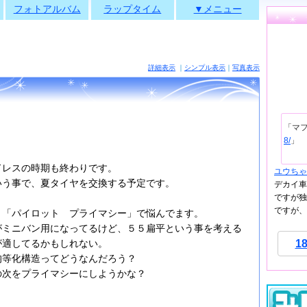
フォトアルバム
ラップタイム
▼メニュー
詳細表示
｜
シンプル表示
｜
写真表示
「マ
8/
」
ドレスの時期も終わりです。
ユウちゃ
いう事で、夏タイヤを交換する予定です。
デカイ車
ですが独
。
ですが、
と「パイロット プライマシー」で悩んでます。
がミニバン用になってるけど、５５扁平という事を考える
1
が適してるかもしれない。
均等化構造ってどうなんだろう？
の次をプライマシーにしようかな？