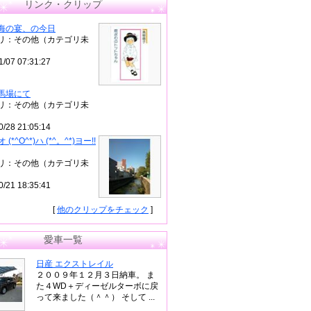
リンク・クリップ
海の宴、の今日
リ：その他（カテゴリ未
1/07 07:31:27
馬場にて
リ：その他（カテゴリ未
0/28 21:05:14
)オ (*^O^*)ハ (*^。^*)ヨー!!
リ：その他（カテゴリ未
0/21 18:35:41
[
他のクリップをチェック
]
愛車一覧
日産 エクストレイル
２００９年１２月３日納車。 ま
た４WD＋ディーゼルターボに戻
って来ました（＾＾） そして ...