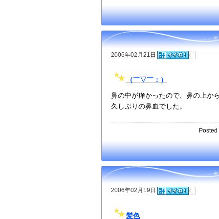
2006年02月21日
（￣▽￣；）
鼻の中が痒かったので、鼻の上か
久しぶりの鼻血でした。
Posted 
2006年02月19日
髪色