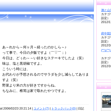
酒と山
カテゴ
設定）
2012/1
府中競
カテゴ
設定）
2012/1
あ～れから～何ヶ月～経ったのかしら～♪
(*^o^*
って事で、今日の夕飯ですよ（￣▽￣；）
今日は、どぅわ～～い好きなステーキでしたよ（笑）
カテゴ
設定）
味は、塩と黒胡椒ですよ。
2012/1
こういう時には、
お代わりが予想されるのでサラダを少し減らしてありま
すよ（笑）
野菜より米の方が好きですからね。
ちなみに、椎茸は家で取れたやつですよ。
at 2006/02/23 20:21:14 |
コメント(7)
|
トラックバック(0)
| 日記