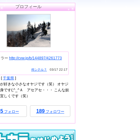
プロフィール
フラー
http://cvw.jp/b/144897/4261773
何シテル？
03/17 22:17
[
千葉県
]
が好きな小さなオヤジです（笑） オヤジ
身です(;^_^Ａ アセアセ・・・ こんな奴
宜しくです（笑）
85
189
フォロー
フォロワー