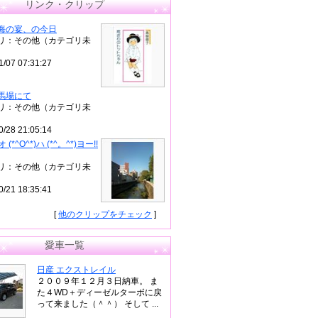
リンク・クリップ
海の宴、の今日
リ：その他（カテゴリ未
1/07 07:31:27
馬場にて
リ：その他（カテゴリ未
0/28 21:05:14
)オ (*^O^*)ハ (*^。^*)ヨー!!
リ：その他（カテゴリ未
0/21 18:35:41
[
他のクリップをチェック
]
愛車一覧
日産 エクストレイル
２００９年１２月３日納車。 ま
た４WD＋ディーゼルターボに戻
って来ました（＾＾） そして ...