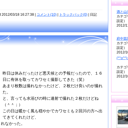
酒と山
t 2012/03/18 16:27:38 |
コメント(10)
|
トラックバック(0)
| 日記
カテゴ
設定）
2012/1
府中競
カテゴ
設定）
2012/1
(*^o^*
カテゴ
設定）
昨日は休みだったけど悪天候との予報だったので、１６
2012/1
日に有休を取ってカワセミ撮影してきた（笑）
あまり枚数は撮れなかったけど、２枚だけ良いのが撮れ
た。
と、言っても水浴びの時に連射で撮れた２枚だけどね
（＾＾；）
この日は暖かく風も穏やかでカワセミも２回川の方へ出
てきてくれたけど、
くれなかった。