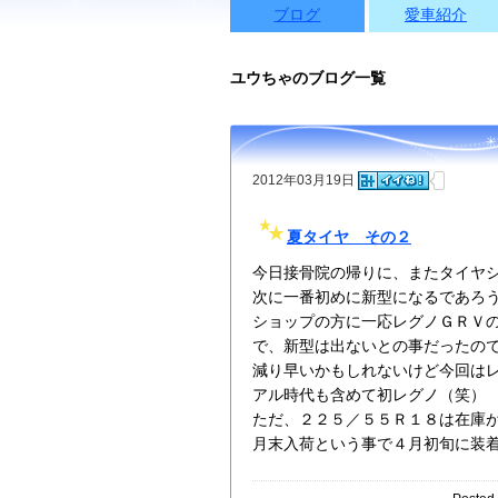
ブログ
愛車紹介
ユウちゃのブログ一覧
2012年03月19日
夏タイヤ その２
今日接骨院の帰りに、またタイヤ
次に一番初めに新型になるであろ
ショップの方に一応レグノＧＲＶ
で、新型は出ないとの事だったの
減り早いかもしれないけど今回は
アル時代も含めて初レグノ（笑）
ただ、２２５／５５Ｒ１８は在庫
月末入荷という事で４月初旬に装