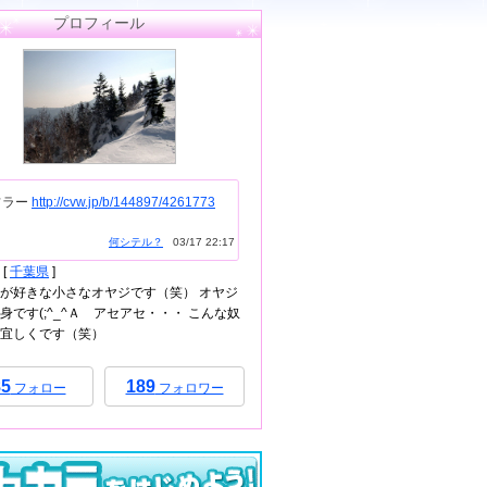
プロフィール
フラー
http://cvw.jp/b/144897/4261773
何シテル？
03/17 22:17
[
千葉県
]
が好きな小さなオヤジです（笑） オヤジ
身です(;^_^Ａ アセアセ・・・ こんな奴
宜しくです（笑）
85
189
フォロー
フォロワー