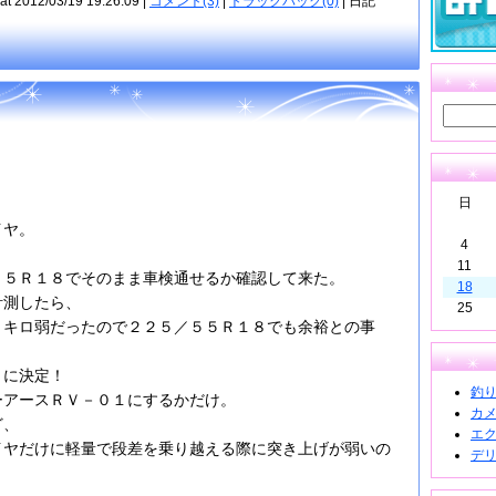
at 2012/03/19 19:26:09 |
コメント(3)
|
トラックバック(0)
| 日記
日
イヤ。
4
11
５５Ｒ１８でそのまま車検通せるか確認して来た。
18
計測したら、
25
５キロ弱だったので２２５／５５Ｒ１８でも余裕との事
８に決定！
釣り道
ーアースＲＶ－０１にするかだけ。
カメラ
ど、
エクス
イヤだけに軽量で段差を乗り越える際に突き上げが弱いの
デリカ