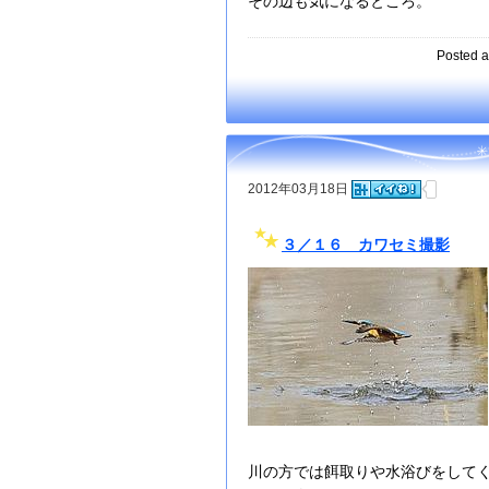
その辺も気になるところ。
Posted a
2012年03月18日
３／１６ カワセミ撮影
川の方では餌取りや水浴びをして