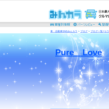
車・自動車SNSみんカラ
>
ブログ
>
ブログ一覧 [ユウ
Pure Love