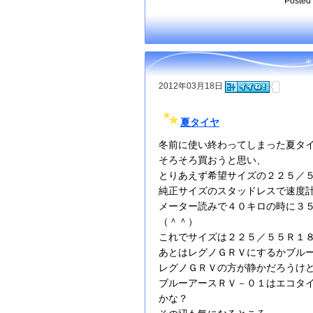
Posted 
2012年03月18日
夏タイヤ
冬前に使い終わってしまった夏タ
そろそろ買おうと思い、
とりあえず希望サイズの２２５／
純正サイズのスタッドレスで速度
メーター読みで４０キロの時に３
（＾＾）
これでサイズは２２５／５５Ｒ１
あとはレグノＧＲＶにするかブル
レグノＧＲＶの方が静かだろうけ
ブルーアースＲＶ－０１はエコタ
かな？