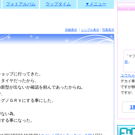
フォトアルバム
ラップタイム
▼メニュー
詳細表示
｜
シンプル表示
｜
写真表示
「マ
8/
」
ショップに行ってきた。
ユウちゃ
うタイヤだったから、
デカイ車
ですが独
の新型が出ないか確認を頼んであったからね。
ですが、
で、
レグノＧＲＶにする事にした。
1
がない為、
着する事になった。