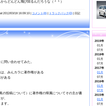
れからどんどん飛び回るんだろうな（＾＾）
at 2012/03/18 16:09:10 |
コメント(8)
|
トラックバック(0)
| 日記
2019年
01月
07月
2018年
01月
ラに問い合わせてみた。
07月
2017年
像は、みんカラに著作権がある
01月
07月
権がある
2016年
01月
07月
写真の投稿について）に著作権の帰属についてその主が書
2015年
すが、
01月
します。
07月