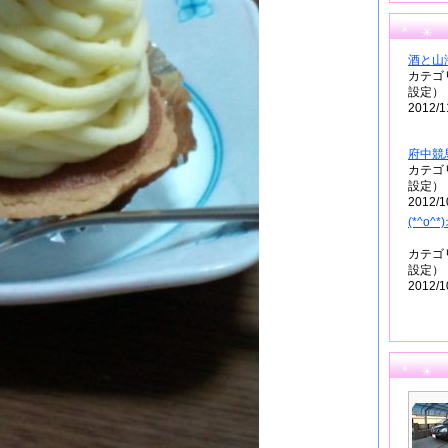
酒と山
カテゴ
設定）
2012/1
府中競
カテゴ
設定）
2012/1
(*^o^*
カテゴ
設定）
2012/1