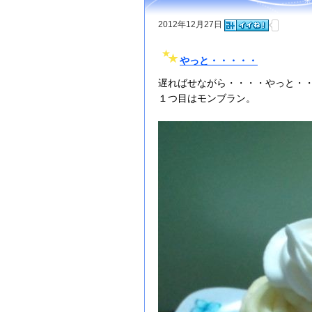
2012年12月27日
やっと・・・・・
遅ればせながら・・・・やっと・
１つ目はモンブラン。