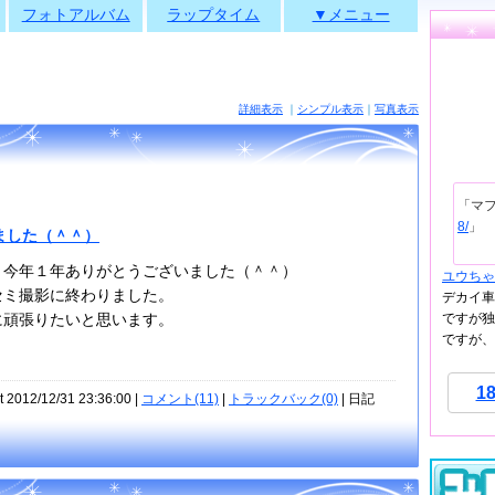
フォトアルバム
ラップタイム
▼メニュー
詳細表示
｜
シンプル表示
｜
写真表示
「マ
8/
」
ました（＾＾）
、今年１年ありがとうございました（＾＾）
ユウちゃ
セミ撮影に終わりました。
デカイ車
ですが独
に頑張りたいと思います。
ですが、
1
t 2012/12/31 23:36:00 |
コメント(11)
|
トラックバック(0)
| 日記