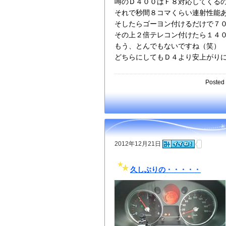
噂のＤ４００はＦ８対応してくる
それで秒間８コマくらい連射性能
そしたらゴーヨン付けるだけで７
その上２倍テレコン付けたら１４
もう、とんでもないですね（笑）
どちらにしてもＤ４より安上がり
Posted 
2012年12月21日
久しぶりの・・・・・