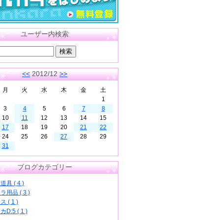
ユーザー内検索
<<
2012/12
>>
月
火
水
木
金
土
1
3
4
5
6
7
8
10
11
12
13
14
15
17
18
19
20
21
22
24
25
26
27
28
29
31
ブログカテゴリー
具 ( 4 )
用品 ( 3 )
 ( 1 )
D:5 ( 1 )