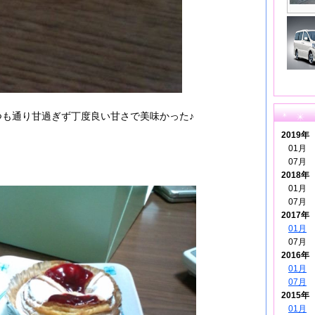
も通り甘過ぎず丁度良い甘さで美味かった♪
2019年
01月
07月
2018年
01月
07月
2017年
01月
07月
2016年
01月
07月
2015年
01月