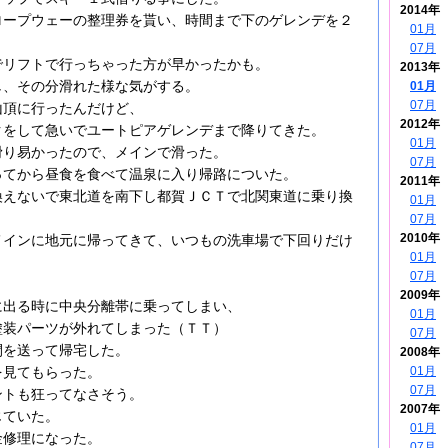
2014年
ロープウェーの整理券を貰い、時間まで下のゲレンデを２
01月
07月
でリフトで行っちゃった方が早かったかも。
2013年
し、その分滑れた様な気がする。
01月
07月
山頂に行ったんだけど、
2012年
クをして急いでユートピアゲレンデまで降りてきた。
01月
滑り易かったので、メインで滑った。
07月
ってから昼食を食べて温泉に入り帰路についた。
2011年
換えないで東北道を南下し都賀ＪＣＴで北関東道に乗り換
01月
07月
2010年
メインに地元に帰ってきて、いつもの洗車場で下回りだけ
01月
07月
2009年
に出る時に中央分離帯に乗ってしまい、
01月
塗装パーツが外れてしまった（ＴＴ）
07月
間を送って帰宅した。
2008年
01月
を見てもらった。
07月
ントも狂ってなさそう。
2007年
じていた。
01月
金修理になった。
07月