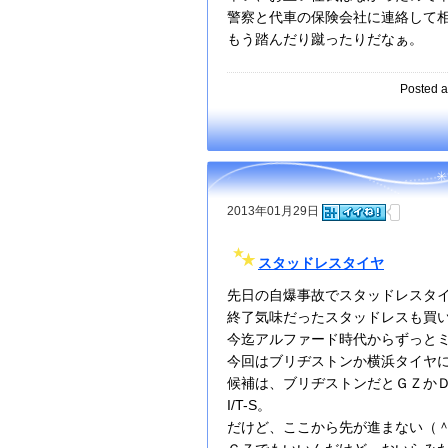
警察と代車の保険会社に連絡して
もう踏んだり蹴ったりだなぁ。
Posted a
2013年01月29日
スタッドレスタイヤ
先日の自爆事故でスタッドレスタ
終了気味だったスタッドレスも買
今迄アルファード時代からずっと
今回はブリヂストンか横浜タイヤ
候補は、ブリヂストンだとＧＺかＤＭ－
I/T-S。
だけど、ここから先が進まない（