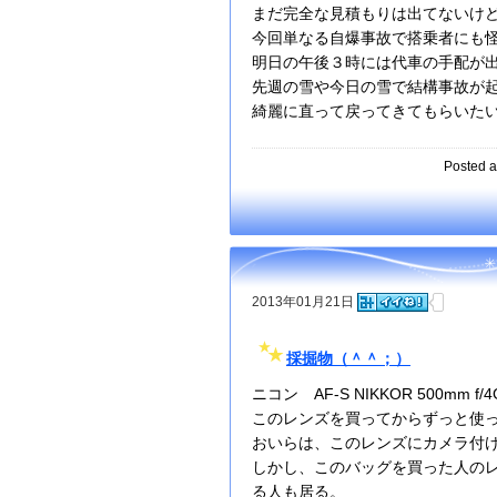
まだ完全な見積もりは出てないけ
今回単なる自爆事故で搭乗者にも
明日の午後３時には代車の手配が
先週の雪や今日の雪で結構事故が
綺麗に直って戻ってきてもらいた
Posted a
2013年01月21日
採掘物（＾＾；）
ニコン AF-S NIKKOR 500mm f/4
このレンズを買ってからずっと使っ
おいらは、このレンズにカメラ付
しかし、このバッグを買った人の
る人も居る。