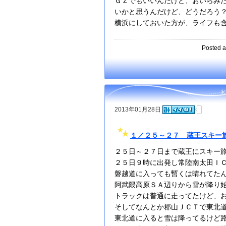
ＧＺでもいいんだけど、おいらみ
いかと思うんだけど、どうだろう
横浜にしておいた方が、ライフも
Posted a
2013年01月28日
１／２５～２７ 蔵王スキー
２５日～２７日まで蔵王にスキー
２５日９時に出発し常陸南太田Ｉ
磐越道に入っても暫くは晴れてた
阿武隈高原ＳＡ辺りから雪が降り
トラックは普通に走ってたけど、
そしてなんとか郡山ＪＣＴで東北
東北道に入ると雪は降ってるけど