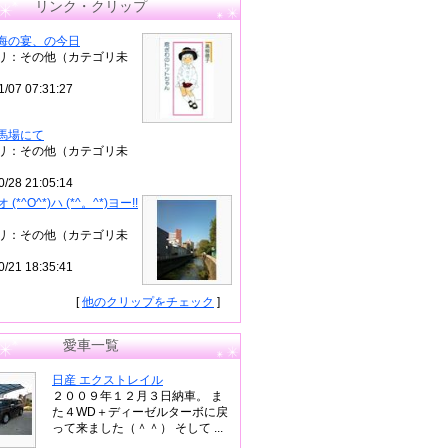
リンク・クリップ
海の宴、の今日
リ：その他（カテゴリ未
1/07 07:31:27
馬場にて
リ：その他（カテゴリ未
0/28 21:05:14
)オ (*^O^*)ハ (*^。^*)ヨー!!
リ：その他（カテゴリ未
0/21 18:35:41
[
他のクリップをチェック
]
愛車一覧
日産 エクストレイル
２００９年１２月３日納車。 ま
た４WD＋ディーゼルターボに戻
って来ました（＾＾） そして ...