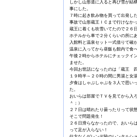
しかし山形道に入ると再び雪が結
事にした。
７時に起き飲み物を買って出発し
事故で山形蔵王ＩＣまで行けなか
蔵王に着くも吹雪いてたので２６
ホテルから車で２分くらいの所に
入館料と温泉セット一式借りて確
温泉に入ってから昼飯も館内で食
午後２時からホテルにチェックイ
ませた。
今回お世話になったのは「蔵王 
１９時半～２０時の間に男湯と女
夕食はしゃぶしゃぶを３人で思い
た。
おいらは部屋でＴＶを見てから入
＾；）
２７日は晴れたり曇ったりって状
そこで問題発生！
２６日滑らなかったので、おいら
って足が入らない！
仕方なくゲレンデ脇のレンタルシ