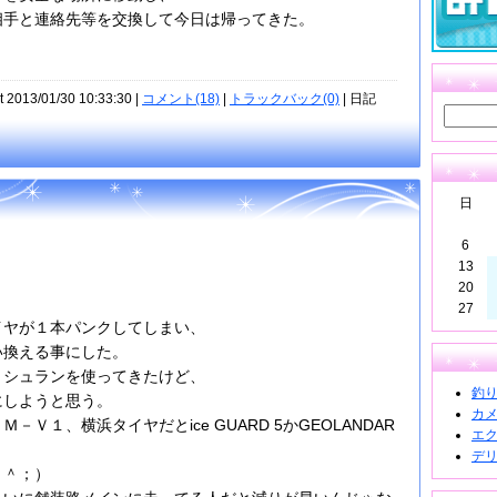
相手と連絡先等を交換して今日は帰ってきた。
t 2013/01/30 10:33:30 |
コメント(18)
|
トラックバック(0)
| 日記
日
6
13
20
27
イヤが１本パンクしてしまい、
い換える事にした。
ミシュランを使ってきたけど、
釣り道
にしようと思う。
カメラ
Ｖ１、横浜タイヤだとice GUARD 5かGEOLANDAR
エクス
デリカ
＾＾；）