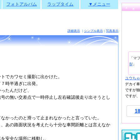
フォトアルバム
ラップタイム
▼メニュー
詳細表示
｜
シンプル表示
｜
写真表示
「マ
8/
」
ートでカワセミ撮影に出かけた。
ユウちゃ
て７時半過ぎに出発。
デカイ車
ですが独
かったんだけど、
ですが、
信号の無い交差点で一時停止し左右確認後走り出そうとし
1
、
てなかったのと滑って止まれなかったと言っていた。
り、あの路面状況を考えたら十分な車間距離とは言えなか
車を安全な場所に移動し、