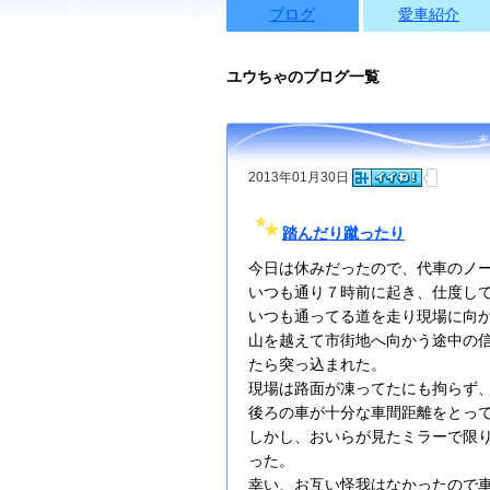
ブログ
愛車紹介
ユウちゃのブログ一覧
2013年01月30日
踏んだり蹴ったり
今日は休みだったので、代車のノ
いつも通り７時前に起き、仕度し
いつも通ってる道を走り現場に向
山を越えて市街地へ向かう途中の
たら突っ込まれた。
現場は路面が凍ってたにも拘らず
後ろの車が十分な車間距離をとっ
しかし、おいらが見たミラーで限
った。
幸い、お互い怪我はなかったので