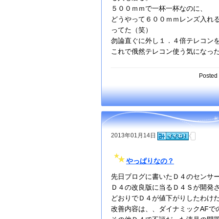
５００ｍｍで一杯一杯なのに、
どうやって６００ｍｍレンズ入れ
ってた（笑）
勿論直ぐに外し１．４倍テレコン
これで俄然テレコン使う気になっ
Posted 
2013年01月14日
やっぱりなの？
先日ブログに書いたＤ４のセンサ
Ｄ４の改良版に当るＤ４Ｓが開発
どおりでＤ４が値下がりしたわけ
改善内容は、、ダイナミックAFで