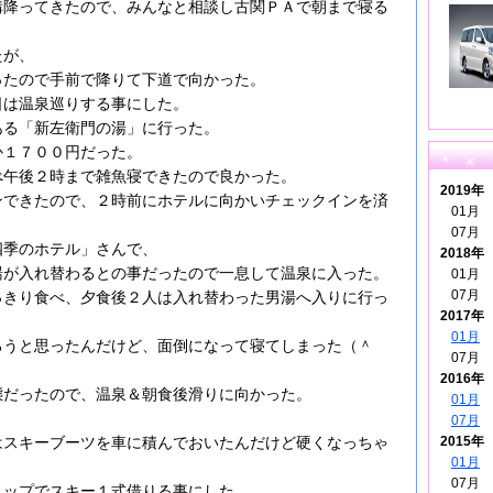
構降ってきたので、みんなと相談し古関ＰＡで朝まで寝る
たが、
ったので手前で降りて下道で向かった。
日は温泉巡りする事にした。
ある「新左衛門の湯」に行った。
か１７００円だった。
べ午後２時まで雑魚寝できたので良かった。
2019年
ンできたので、２時前にホテルに向かいチェックインを済
01月
07月
四季のホテル」さんで、
2018年
湯が入れ替わるとの事だったので一息して温泉に入った。
01月
07月
っきり食べ、夕食後２人は入れ替わった男湯へ入りに行っ
2017年
01月
ろうと思ったんだけど、面倒になって寝てしまった（＾
07月
2016年
態だったので、温泉＆朝食後滑りに向かった。
01月
07月
2015年
はスキーブーツを車に積んでおいたんだけど硬くなっちゃ
01月
07月
ョップでスキー１式借りる事にした。