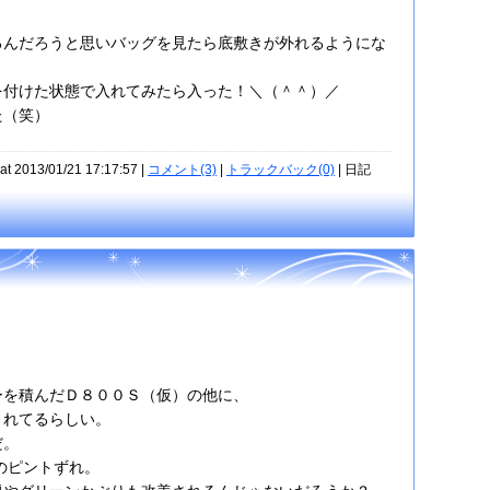
るんだろうと思いバッグを見たら底敷きが外れるようにな
を付けた状態で入れてみたら入った！＼（＾＾）／
た（笑）
at 2013/01/21 17:17:57 |
コメント(3)
|
トラックバック(0)
| 日記
ーを積んだＤ８００Ｓ（仮）の他に、
されてるらしい。
だ。
のピントずれ。