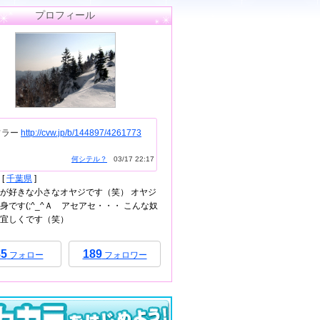
プロフィール
フラー
http://cvw.jp/b/144897/4261773
何シテル？
03/17 22:17
[
千葉県
]
が好きな小さなオヤジです（笑） オヤジ
身です(;^_^Ａ アセアセ・・・ こんな奴
宜しくです（笑）
85
189
フォロー
フォロワー