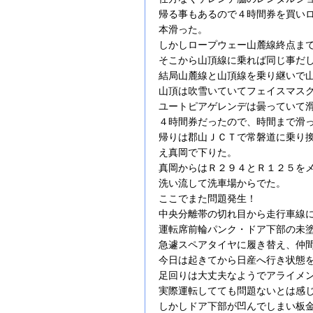
帰る事もあるので４時間券を買い
本滑った。
しかしロープウェー山麓線終点ま
そこから山頂線に乗れば同じ事だ
結局山麓線と山頂線を乗り継いで
山頂は吹雪いていてフェイスマス
ユートピアゲレンデは曇っていて
４時間券だったので、時間まで滑
帰りは郡山ＪＣＴで常磐道に乗り
え真岡で下りた。
真岡からはＲ２９４とＲ１２５を
洗い流して洗車場からでた。
ここでまた問題発生！
中央分離帯の切れ目から走行車線
運転席前輪パンク・ドア下部の未
急遽スペアタイヤに履き替え、仲
今日は起きてから日産へ行き状態
足回りは大丈夫なようでアライメ
実際運転してても問題ないとは感
しかしドア下部が凹んでしまい板