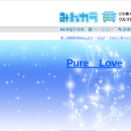
車・自動車SNSみんカラ
>
ブログ
>
ブログ一覧 [ユウ
Pure Love