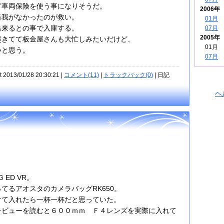
ど車両保険を使う事になりそうだ。
2006年
怪我がなかったのが救い。
01月
出来るとの事で入庫する。
07月
2005年
起きてて板金屋さんも大忙しみたいだけど、
01月
いと思う。
07月
t 2013/01/28 20:30:21 |
コメント(11)
|
トラックバック(0)
| 日記
ヘ
G ED VR。
てるアオスタのカメラバッグRK650。
けて入れたら一杯一杯だと思っていた。
レビューを読むと６００ｍｍ Ｆ４レンズを実際に入れて