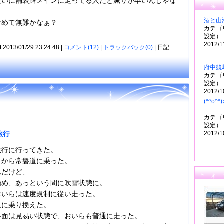
たいに舗装路メインに走ってる人だと減りが早いんじゃな
？
酒と山
含めて無難かなぁ？
カテゴ
設定）
2012/1
t 2013/01/29 23:24:48 |
コメント(12)
|
トラックバック(0)
| 日記
府中競
カテゴ
設定）
2012/1
(*^o^*
カテゴ
設定）
2012/1
旅行
旅行に行ってきた。
Ｃから常磐道に乗った。
んだけど、
始め、あっという間に吹雪状態に。
おいらは速度規制に従い走った。
道に乗り換えた。
路面は見易い状態で、おいらも普通に走った。