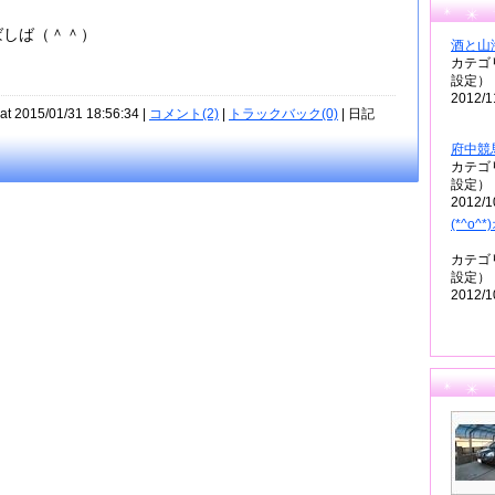
ばしば（＾＾）
酒と山
カテゴ
設定）
2012/1
at 2015/01/31 18:56:34 |
コメント(2)
|
トラックバック(0)
| 日記
府中競
カテゴ
設定）
2012/1
(*^o^*
カテゴ
設定）
2012/1