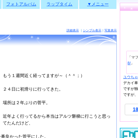
フォトアルバム
ラップタイム
▼メニュー
詳細表示
｜
シンプル表示
｜
写真表示
「マ
8/
」
もう１週間近く経ってますが～（＾＾；）
ユウちゃ
デカイ車
ですが独
２４日に初滑りに行ってきた。
ですが、
場所は２年ぶりの菅平。
1
近年よく行ってるから本当はアルツ磐梯に行こうと思っ
てたんだけど、
一番良かった菅平にした。