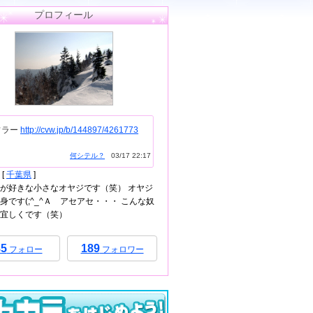
プロフィール
フラー
http://cvw.jp/b/144897/4261773
何シテル？
03/17 22:17
[
千葉県
]
が好きな小さなオヤジです（笑） オヤジ
身です(;^_^Ａ アセアセ・・・ こんな奴
宜しくです（笑）
85
189
フォロー
フォロワー