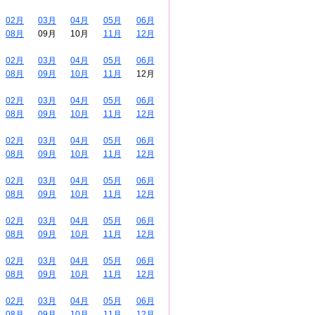
02月
03月
04月
05月
06月
08月
09月
10月
11月
12月
02月
03月
04月
05月
06月
08月
09月
10月
11月
12月
02月
03月
04月
05月
06月
08月
09月
10月
11月
12月
02月
03月
04月
05月
06月
08月
09月
10月
11月
12月
02月
03月
04月
05月
06月
08月
09月
10月
11月
12月
02月
03月
04月
05月
06月
08月
09月
10月
11月
12月
02月
03月
04月
05月
06月
08月
09月
10月
11月
12月
02月
03月
04月
05月
06月
08月
09月
10月
11月
12月