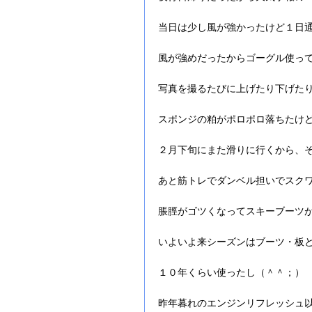
当日は少し風が強かったけど１日
風が強めだったからゴーグル使っ
写真を撮るたびに上げたり下げた
スポンジの粕がポロポロ落ちたけ
２月下旬にまた滑りに行くから、
あと筋トレでダンベル担いでスク
脹脛がゴツくなってスキーブーツ
いよいよ来シーズンはブーツ・板
１０年くらい使ったし（＾＾；）
昨年暮れのエンジンリフレッシュ