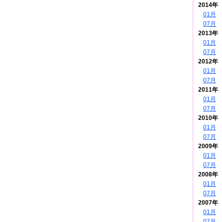
2014年
01月
07月
2013年
01月
07月
2012年
01月
07月
2011年
01月
07月
2010年
01月
07月
2009年
01月
07月
2008年
01月
07月
2007年
01月
07月