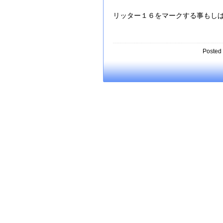
リッター１６をマークする事もし
Posted 