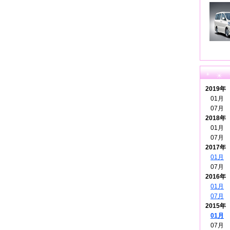
2019年
01月
07月
2018年
01月
07月
2017年
01月
07月
2016年
01月
07月
2015年
01月
07月