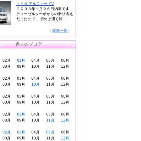
トヨタ アルファードV
２００３年１月２６日納車です。
ディーゼルターボからの乗り換え
だったので、 初めは凄く静 ...
[
愛車一覧
]
過去のブログ
02月
03月
04月
05月
06月
08月
09月
10月
11月
12月
02月
03月
04月
05月
06月
08月
09月
10月
11月
12月
02月
03月
04月
05月
06月
08月
09月
10月
11月
12月
02月
03月
04月
05月
06月
08月
09月
10月
11月
12月
02月
03月
04月
05月
06月
08月
09月
10月
11月
12月