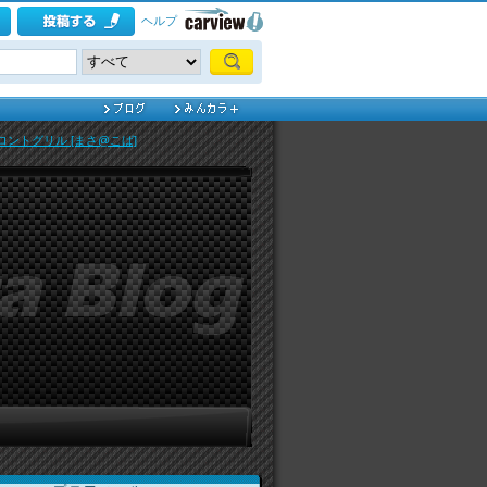
ヘルプ
T フロントグリル [まさ@こば]