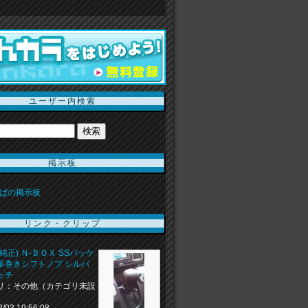
ユーザー内検索
掲示板
ばの掲示板
リンク・クリップ
純正) Ｎ-ＢＯＸ SSパッケ
革巻きシフトノブ シルバ
ッチ
リ：その他（カテゴリ未設