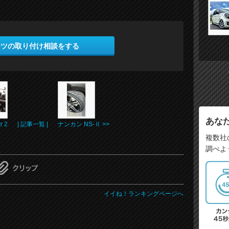
ーツの取り付け相談をする
あな
r 2
| 記事一覧 |
ナンカン NS-Ⅱ >>
複数社
調べよ
イイね！ランキングページへ