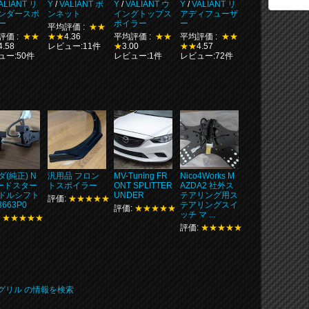
ALIANT リ
Y
/
VALIANT ボ
Y
/
VALIANT ウ
Y
/
VALIANT リ
ンダースポ
ンネット
イングトップス
アディフューザ
ー
ポイラー
ー
平均評価 :
★★
評価 :
★★
★★
4.36
平均評価 :
★★
平均評価 :
★★
4.58
レビュー:11件
★
3.00
★★
4.57
ュー:50件
レビュー:1件
レビュー:72件
(純正) N
汎用品 フロン
MV-Tuning FR
Nico4Works M
ードスター
トスポイラー
ONT SPLITTER
AZDA2 社外ス
ドルシフト
UNDER
テアリング用ス
評価:
★★★★★
3663P0
テアリングスイ
評価:
★★★★★
ッチ マ ...
:
★★★★★
評価:
★★★★★
ロントグリル の情報を検索