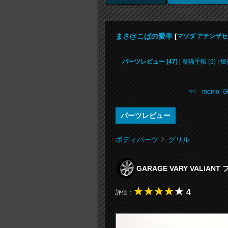
まさ@こばの愛車
[
マツダ アテンザ
パーツレビュー (47)
|
整備手帳 (3)
|
燃
<< momo Gt
パーツレビュー
ボディパーツ
グリル
GARAGE VARY VALI
4
評価：