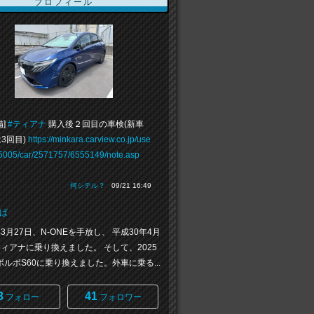
プロフィール
備]
#ティアナ
購入後２回目の車検(新車
3回目)
https://minkara.carview.co.jp/use
45005/car/2571757/6555149/note.asp
何シテル？
09/21 16:49
ば
3月27日、N-ONEを手放し、 平成30年4月
ティアナに乗り換えました。 そして、2025
ボルボS60に乗り換えました。外車に乗る...
3
41
フォロー
フォロワー