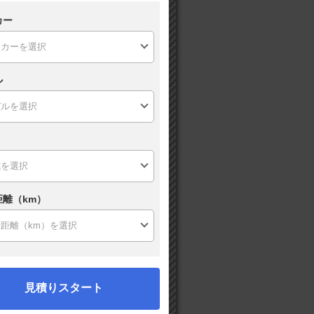
カー
ル
距離（km）
見積りスタート