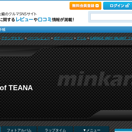
>
アテンザセダン
>
パーツレビュー
>
ボディパーツ
>
グリル
>
GARAGE VARY VALIAN
 of TEANA
フォトアルバム
ラップタイム
▼メニュー