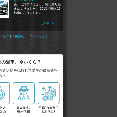
ホンダ N-ONE
色々な諸事情により、軽に乗り換
えになりました。 2013／06／11
納車になりました。 ...
[
愛車一覧
]
ヘルプ
｜
利用規約
｜
サイトマップ
たの愛車、今いくら？
の査定額を比較して愛車の最高額を
う！