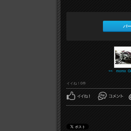
パ
<< momo Gt
イイね！0件