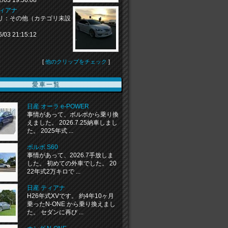
2/03 19:56:08
ティアナ
リ：その他（カテゴリ未設
6/03 21:15:12
[
他のクリップをチェック
]
愛車一覧
日産 オーラ e-POWER
事情があって、ボルボから乗り換
えました。 2026.7.25納車しまし
た。 2025年式 ...
ボルボ S60
事情があって、2026.7手放しま
した。 初めての外車でした。 20
22年式2万キロで ...
日産 ティアナ
H26年式XVです。 約4年10ヶ月
乗ったN-ONE から乗り換えまし
た。 セダンに再び ...