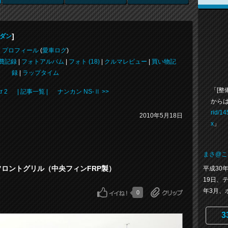
]
セダン
プロフィール
(
愛車ログ
)
費記録
|
フォトアルバム
|
フォト (18)
|
クルマレビュー
|
買い物記
録
|
ラップタイム
「[整
r 2
| 記事一覧 |
ナンカン NS-Ⅱ >>
からは
rid/1
2010年5月18日
x
」
まさ@こ
ANT フロントグリル（中央フィンFRP製）
平成30年
19日、
年3月、
0
3