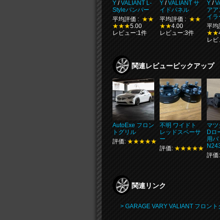
Y
/
VALIANT L-
Y
/
VALIANT サ
Y
/
V
Styleバンパー
イドパネル
アア
イラ
平均評価 :
★★
平均評価 :
★★
★★★
5.00
★★
4.00
平均
レビュー:1件
レビュー:3件
★★
レビ
関連レビューピックアップ
AutoExe フロン
不明 ワイドト
マツダ
トグリル
レッドスペーサ
Dロ
ー
用パ
評価:
★★★★★
N24
評価:
★★★★★
評価
関連リンク
> GARAGE VARY VALIANT フ