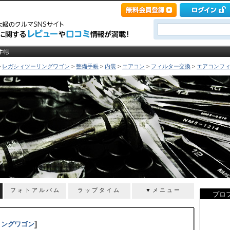
>
レガシィツーリングワゴン
>
整備手帳
>
内装
>
エアコン
>
フィルター交換
>
エアコンフィ
フォトアルバム
ラップタイム
▼メニュー
プロ
]
リングワゴン