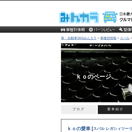
車・自動車SNSみんカラ
>
車種別情報
>
スバル
ｋｏのページ
ブログ
愛車紹介
ｋｏの愛車
[
スバル レガシィツー