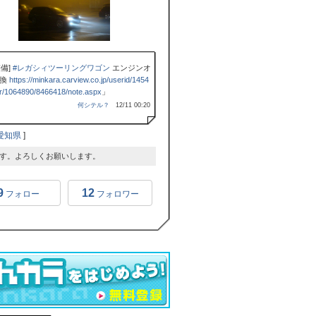
整備]
#レガシィツーリングワゴン
エンジンオ
交換
https://minkara.carview.co.jp/userid/1454
r/1064890/8466418/note.aspx
」
何シテル？
12/11 00:20
愛知県
]
す。よろしくお願いします。
9
12
フォロー
フォロワー