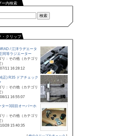
ザー内検索
ク・クリップ
ORAD / 江洋ラヂエータ
純正同等ラジエーター
ゴリ：その他（カテゴリ
定）
07/11 16:28:12
純正) R35 ドアチェック
ク
ゴリ：その他（カテゴリ
定）
08/11 16:55:07
ーター3回目オーバーホ
ゴリ：その他（カテゴリ
定）
10/28 15:40:35
[
他のクリップをチェック
]