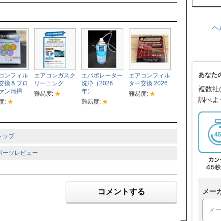
ヘ
あなた
コンフィル
エアコンガスク
エバポレーター
エアコンフィル
交換＆ブロ
リーニング
洗浄（2026
ター交換 2026
複数社
ァン清掃
年）
難易度:
★
難易度:
★
調べよ
度:
★
難易度:
★
トップ
 パーツレビュー
メー
コメントする