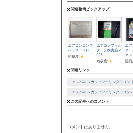
関連整備ピックアップ
エアコンコンプ
エアコンフィル
エア
レッサーリレー
ター交換実施 2
ター
026
アフ
難易度:
★
難易度:
★
難易
関連リンク
> スバル レガシィツーリングワゴン 
> スバル レガシィツーリングワゴン
この記事へのコメント
コメントはありません。