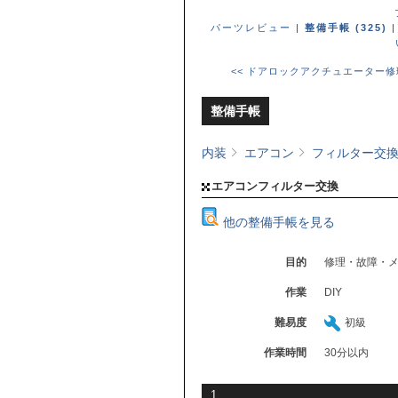
パーツレビュー
|
整備手帳 (325)
<< ドアロックアクチュエーター修
整備手帳
内装
エアコン
フィルター交
エアコンフィルター交換
他の整備手帳を見る
目的
修理・故障・
作業
DIY
難易度
初級
作業時間
30分以内
1