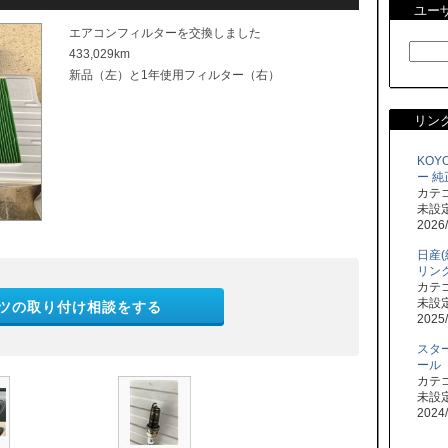
ユー
エアコンフィルターを交換しました
433,029km
新品（左）と1年使用フィルター（右）
リン
KOY
ー 
カテ
未設
2026/
日産(
リン
カテ
未設
ツの取り付け相談をする
2025/
スタ
ール
カテ
未設
2024/