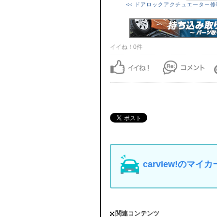
<< ドアロックアクチュエーター修
イイね！0件
carview!の
関連コンテンツ