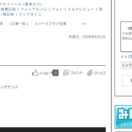
プロフィール
(
愛車ログ
)
|
燃費記録
|
フォトアルバム
|
フォト
|
クルマレビュー
|
買
い物記録
|
ラップタイム
理
| 記事一覧 |
スパークプラグ交換 >>
「[
イル
作業日：2026年6月1日
555/ca
換
ｋｏ
[
ｋｏで
0
メンテナンス