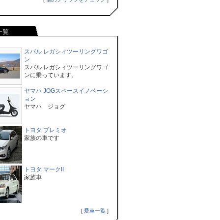
一覧
スバル レガシィツーリングワゴ
ン
スバル レガシィツーリングワゴ
ンに乗っています。
ヤマハ JOGスペースイノベーシ
ョン
ヤマハ ジョグ
トヨタ プレミオ
家族の車です
トヨタ マークII
家族車
[
愛車一覧
]