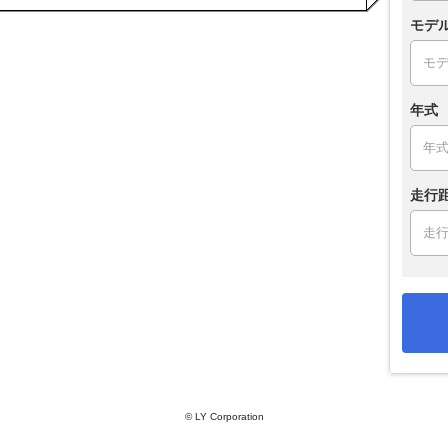
モデ
年式
走行
© LY Corporation