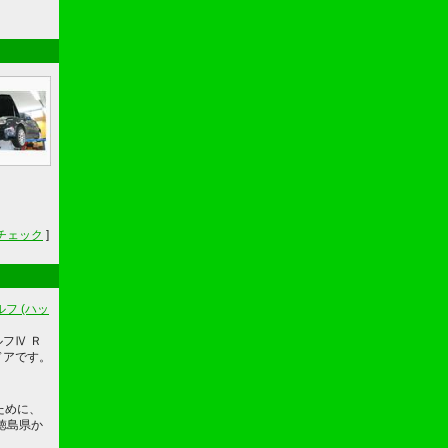
チェック
]
フ (ハッ
ルフⅣ Ｒ
ドアです。
ために、
徳島県か