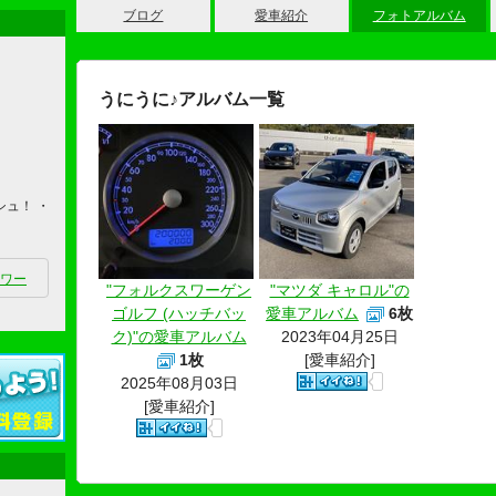
ブログ
愛車紹介
フォトアルバム
うにうに♪アルバム一覧
シュ！ ・
ワー
"フォルクスワーゲン
"マツダ キャロル"の
ゴルフ (ハッチバッ
愛車アルバム
6枚
ク)"の愛車アルバム
2023年04月25日
1枚
[愛車紹介]
2025年08月03日
[愛車紹介]