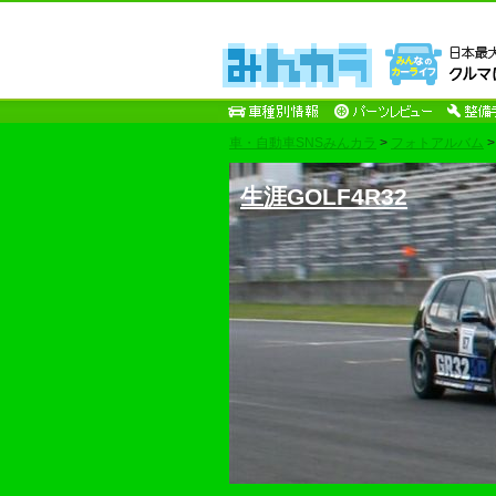
車・自動車SNSみんカラ
>
フォトアルバム
生涯GOLF4R32