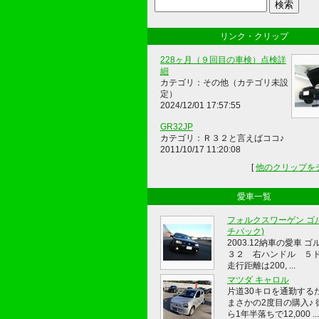
リンク・クリップ
228ヶ月（９回目の車検）点検詳
細
カテゴリ：その他（カテゴリ未設
定）
2024/12/01 17:57:55
GR32JP
カテゴリ：Ｒ３２と言えばココ♪
2011/10/17 11:20:08
[
他のクリップを
愛車一覧
フォルクスワーゲン ゴル
チバック)
2003.12納車の愛車 ゴ
３２ 右ハンドル ５
走行距離は200, ...
マツダ キャロル
片道30キロを通勤する
まさかの2度目の購入♪ 
ら1年半落ちで12,000 ...