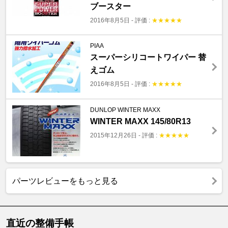
ブースター
2016年8月5日
-
評価 :
★
★
★
★
★
PIAA
スーパーシリコートワイパー 替
えゴム
2016年8月5日
-
評価 :
★
★
★
★
★
DUNLOP WINTER MAXX
WINTER MAXX 145/80R13
2015年12月26日
-
評価 :
★
★
★
★
★
パーツレビューをもっと見る
直近の整備手帳