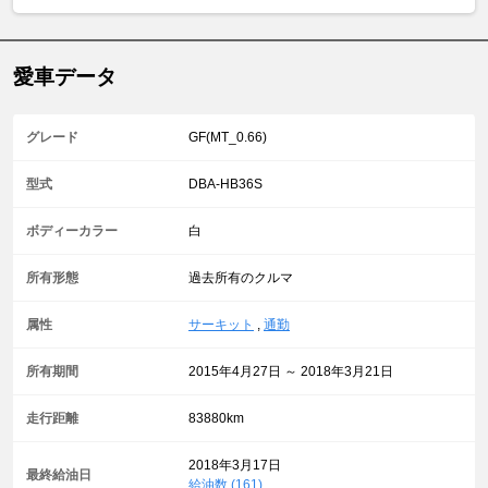
愛車データ
グレード
GF(MT_0.66)
型式
DBA-HB36S
ボディーカラー
白
所有形態
過去所有のクルマ
属性
サーキット
,
通勤
所有期間
2015年4月27日 ～ 2018年3月21日
走行距離
83880km
2018年3月17日
最終給油日
給油数 (161)