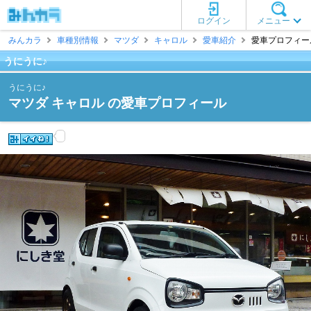
ログイン
メニュー
みんカラ
車種別情報
マツダ
キャロル
愛車紹介
愛車プロフィール
うにうに♪
うにうに♪
マツダ キャロル の愛車プロフィール