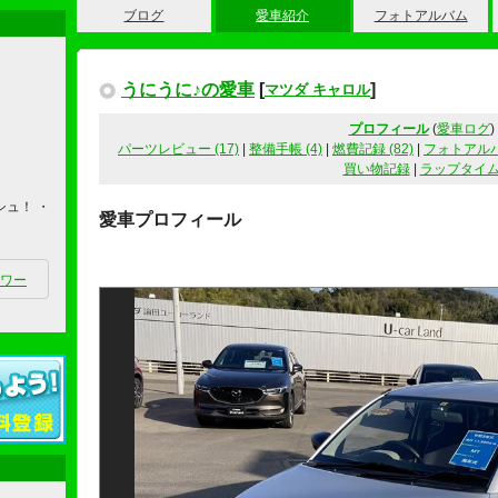
ブログ
愛車紹介
フォトアルバム
うにうに♪の愛車
[
]
マツダ キャロル
プロフィール
(
愛車ログ
)
パーツレビュー (17)
|
整備手帳 (4)
|
燃費記録 (82)
|
フォトアルバム
買い物記録
|
ラップタイ
シュ！ ・
愛車プロフィール
ワー