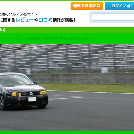
ツダ
>
キャロル
>
愛車紹介
>
愛車プロフィール [うにうに♪]