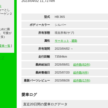
2023/04/02 11,727km
ロ
ドカーとし
ワーゲン２
型式
HB 36S
ボディーカラー
シルバー
ために購
所有形態
現在所有(サブ)
ど、可愛が
（笑）
属性
サーキット
,
通勤
愛車一覧
]
所有期間
2023/04/02 ～
走行距離
73584km
ップ
最終給油日
2026/08/01
総件数(82件)
最終整備日
2025/07/20
総件数(4件)
最新パーツレビュー
2023/08/26
総件数(17件)
愛車ログ
直近20日間の愛車ログデータ