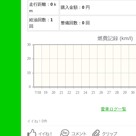
走行距離：
0
k
購入金額：
0
円
m
給油回数：
1
整備回数：
0
回
回
燃費記録 (km/l)
30
20
10
0
7/18
19
20
21
22
23
24
25
26
27
28
29
30
愛車ログ一覧
イイね！0件