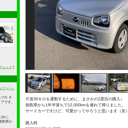
チェック
]
フ (ハッ
ルフⅣ Ｒ
片道30キロを通勤するために、まさかの2度目の購入♪
ドアです。
徳島県から1年半落ちで12,000kmを連れて帰りました。
サードカーですけど、可愛がってやろうと思います（笑
ために、
徳島県か
購入時