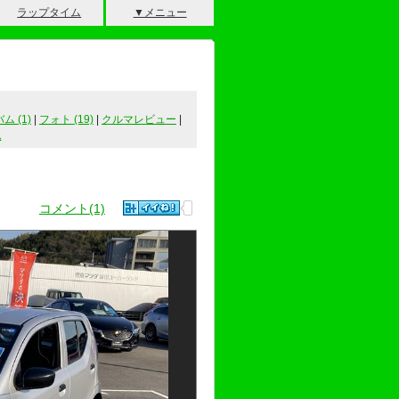
ラップタイム
▼メニュー
 (1)
|
フォト (19)
|
クルマレビュー
|
ム
コメント(1)