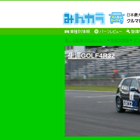
車・自動車SNSみんカラ
>
車種別情報
>
マ
生涯GOLF4R32