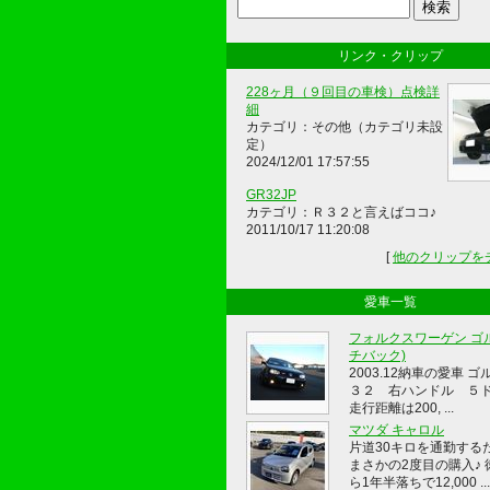
リンク・クリップ
228ヶ月（９回目の車検）点検詳
細
カテゴリ：その他（カテゴリ未設
定）
2024/12/01 17:57:55
GR32JP
カテゴリ：Ｒ３２と言えばココ♪
2011/10/17 11:20:08
[
他のクリップを
愛車一覧
フォルクスワーゲン ゴル
チバック)
2003.12納車の愛車 ゴ
３２ 右ハンドル ５
走行距離は200, ...
マツダ キャロル
片道30キロを通勤する
まさかの2度目の購入♪ 
ら1年半落ちで12,000 ...