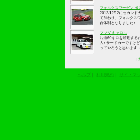
フォルクスワーゲン ポ
2012/12/12にセカン
て加わり、フォルクス
台体制となりました♪
マツダ キャロル
片道60キロを通勤する
入♪ サードカーですけ
ってやろうと思います
[
ヘルプ
｜
利用規約
｜
サイトマ